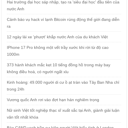
Hai trường đại học sáp nhập, tạo ra 'siêu đại học' đầu tiên của
nước Anh
Cảnh báo vụ hack ví lạnh Bitcoin rúng động thế giới đang diễn
ra
12 ngày lái xe 'phượt' khắp nước Anh của du khách Việt
IPhone 17 Pro không một vết trầy xước khi rời từ độ cao
1000m
373 hành khách mắc kẹt 10 tiếng đồng hồ trong máy bay
không điều hoà, có người ngất xỉu
Kinh hoàng: 49.000 người di cư ồ ạt tràn vào Tây Ban Nha chỉ
trong 24h
Vương quốc Anh rơi vào đợt hạn hán nghiêm trọng
Nữ sinh Việt tốt nghiệp thạc sĩ xuất sắc tại Anh, giành giải luận
văn tốt nhất khóa
Báo CAND vạch trần sự kiện người Việt biểu tình ở London