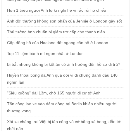
Hơn 1 triệu người Anh lỡ kì nghỉ hè vì rắc rối hộ chiếu
Ảnh đời thường không son phấn của Jennie ở London gây sốt
Thủ tướng Anh chuẩn bị giảm trợ cấp cho thanh niên
Cặp đồng hồ của Haaland đắt ngang căn hộ ở London
Top 11 tiệm bánh mì ngon nhất ở London
Bị bắt nhưng không bị kết án có ảnh hưởng đến hồ sơ di trú?
Huyền thoại bóng đá Anh qua đời vì di chứng đánh đầu 140
nghìn lần
"Siêu xuồng" dài 13m, chở 165 người di cư tới Anh
Tấn công lao xe vào đám đông tại Berlin khiến nhiều người
thương vong
Xót xa chàng trai Việt bị tấn công vô cớ bằng xà beng, dẫn tới
chết não