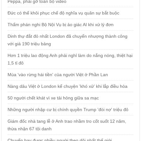
Peppa, phải gỡ toàn bộ video
Đức có thể khôi phục chế độ nghĩa vụ quân sự bắt buộc
Thẩm phán nghi Bộ Nội Vụ bị ảo giác AI khi xử lý đơn
Dinh thự đắt đỏ nhất London đã chuyển nhượng thành công
với giá 190 triệu bảng
Hơn 1 triệu lao động Anh phải nghỉ làm do nắng nóng, thiệt hại
1,5 tỉ đô
Mùa 'vào rừng hái tiền' của người Việt ở Phần Lan
Nàng dâu Việt ở London kể chuyện 'khó xử' khi lắp điều hòa
50 người chết khát vì xe tải hỏng giữa sa mạc
Những người nhập cư bị chính quyền Trump 'đòi nợ' triệu đô
Giám đốc nhà tang lễ ở Anh trao nhầm tro cốt suốt 12 năm,
thừa nhận 67 tội danh
Chuyến bay được nhiều người theo dõi nhất thế giới