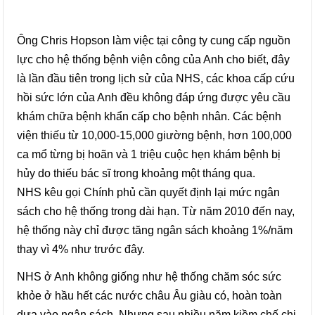
Ông Chris Hopson làm việc tại công ty cung cấp nguồn
lực cho hệ thống bệnh viện công của Anh cho biết, đây
là lần đầu tiên trong lịch sử của NHS, các khoa cấp cứu
hồi sức lớn của Anh đều không đáp ứng được yêu cầu
khám chữa bệnh khẩn cấp cho bệnh nhân. Các bệnh
viện thiếu từ 10,000-15,000 giường bệnh, hơn 100,000
ca mổ từng bị hoãn và 1 triệu cuộc hẹn khám bệnh bị
hủy do thiếu bác sĩ trong khoảng một tháng qua.
NHS kêu gọi Chính phủ cần quyết định lại mức ngân
sách cho hệ thống trong dài hạn. Từ năm 2010 đến nay,
hệ thống này chỉ được tăng ngân sách khoảng 1%/năm
thay vì 4% như trước đây.
NHS ở Anh không giống như hệ thống chăm sóc sức
khỏe ở hầu hết các nước châu Âu giàu có, hoàn toàn
dựa vào ngân sách. Nhưng sau nhiều năm kiềm chế chi