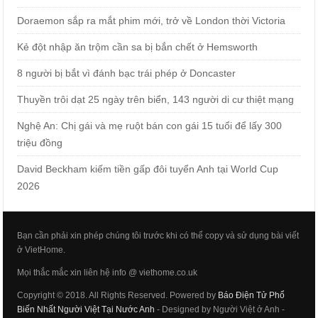
Doraemon sắp ra mắt phim mới, trở về London thời Victoria
Kẻ đột nhập ăn trộm cần sa bị bắn chết ở Hemsworth
8 người bị bắt vì đánh bạc trái phép ở Doncaster
Thuyền trôi dạt 25 ngày trên biển, 143 người di cư thiệt mạng
Nghệ An: Chị gái và mẹ ruột bán con gái 15 tuổi để lấy 300
triệu đồng
David Beckham kiếm tiền gấp đôi tuyển Anh tại World Cup
2026
Bạn cần phải xin phép chúng tôi trước khi có thể copy và sử dụng bài viết
ở VietHome.
Mọi thắc mắc xin liên hệ info @ viethome.co.uk
Copyright © 2018. All Rights Reserved. Powered by
Báo Điện Tử Phổ
Biến Nhất Người Việt Tại Nước Anh
- Designed by Người Việt ở Anh -