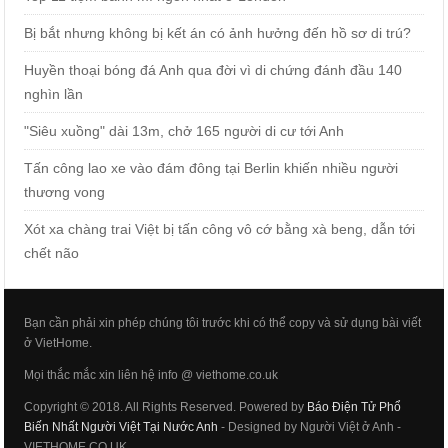
Bị bắt nhưng không bị kết án có ảnh hưởng đến hồ sơ di trú?
Huyền thoại bóng đá Anh qua đời vì di chứng đánh đầu 140
nghìn lần
"Siêu xuồng" dài 13m, chở 165 người di cư tới Anh
Tấn công lao xe vào đám đông tại Berlin khiến nhiều người
thương vong
Xót xa chàng trai Việt bị tấn công vô cớ bằng xà beng, dẫn tới
chết não
Bạn cần phải xin phép chúng tôi trước khi có thể copy và sử dụng bài viết
ở VietHome.
Mọi thắc mắc xin liên hệ info @ viethome.co.uk
Copyright © 2018. All Rights Reserved. Powered by
Báo Điện Tử Phổ
Biến Nhất Người Việt Tại Nước Anh
- Designed by Người Việt ở Anh -
VIETHOME.CO.UK.