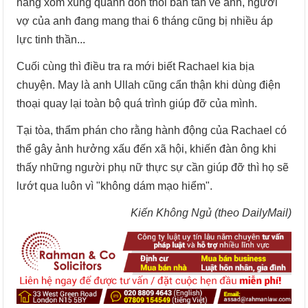
hàng xóm xung quanh đồn thổi bàn tán về anh, người
vợ của anh đang mang thai 6 tháng cũng bị nhiều áp
lực tinh thần...
Cuối cùng thì điều tra ra mới biết Rachael kia bịa
chuyện. May là anh Ullah cũng cẩn thận khi dùng điện
thoại quay lại toàn bộ quá trình giúp đỡ của mình.
Tại tòa, thẩm phán cho rằng hành động của Rachael có
thể gây ảnh hưởng xấu đến xã hội, khiến đàn ông khi
thấy những người phụ nữ thực sự cần giúp đỡ thì họ sẽ
lướt qua luôn vì "không dám mạo hiểm".
Kiến Không Ngủ (theo DailyMail)