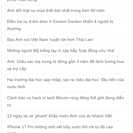
Anh đối mặt vụ mùa thất bát nhất trong hơn 40 năm
Điều tra vụ đ.âm d/ao ở Covent Garden khiến 4 người bị
thương
Báo Anh nói Việt Nam 'tuyệt vời hơn Thái Lan'
Những người Mỹ trắng tay vì sập bẫy 'hợp đồng cứu nhà'
Anh: Giấu xác mẹ trong tủ đông gần 3 năm để lãnh lương hưu
và trợ cấp
Hai trường đại học sáp nhập, tạo ra 'siêu đại học' đầu tiên của
nước Anh
Cảnh báo vụ hack ví lạnh Bitcoin rúng động thế giới đang diễn
ra
12 ngày lái xe 'phượt' khắp nước Anh của du khách Việt
IPhone 17 Pro không một vết trầy xước khi rời từ độ cao