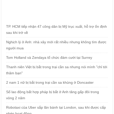
TP. HCM tiếp nhận 47 công dân bị Mỹ trục xuất, hỗ trợ ổn định
sau khi trở về
Nghịch lý ở Anh: nhà xây mới rất nhiều nhưng không tìm được
người mua
Tom Holland và Zendaya tổ chức đám cưới tại Surrey
Thanh niên Việt bị bắt trong trại cần sa nhưng nói mình "chỉ tới
thăm bạn"
2 nam 1 nữ bị bắt trong trại cần sa khủng ở Doncaster
Số lao động bất hợp pháp bị bắt ở Anh tăng gấp đôi trong
vòng 2 năm
Robotaxi của Uber sắp lăn bánh tại London, sau khi được cấp
phép hoạt động