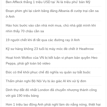
Ben Affleck thắng 1 triệu USD tại 'Ai là triệu phú' bản Mỹ
Đoạn phim ghi lại cảnh băng đảng Albania đi cướp trại cần sa
ở Anh
Háo hức bước vào căn nhà mới mua, chủ nhà giật mình khi
nhìn thấy 70 chậu cần sa
19 người chết khi đi tắt qua các đường ray ở Anh
Kỹ sư hàng không 23 tuổi bị máy móc đè chết ở Heathrow
Hoạt hình Wolfoo của VN bị kết luận vi phạm bản quyền Heo
Peppa, phải gỡ toàn bộ video
Đức có thể khôi phục chế độ nghĩa vụ quân sự bắt buộc
Thẩm phán nghi Bộ Nội Vụ bị ảo giác AI khi xử lý đơn
Dinh thự đắt đỏ nhất London đã chuyển nhượng thành công
với giá 190 triệu bảng
Hơn 1 triệu lao động Anh phải nghỉ làm do nắng nóng, thiệt hại