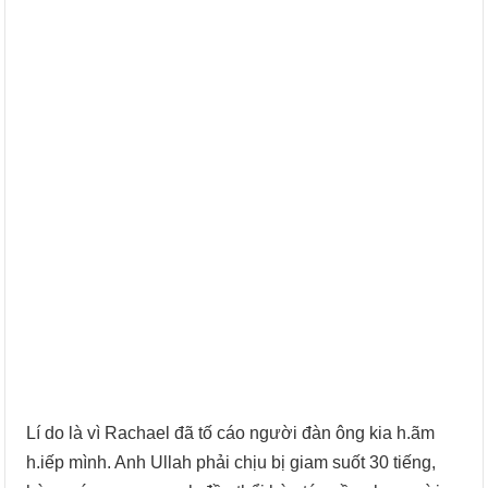
Lí do là vì Rachael đã tố cáo người đàn ông kia h.ãm
h.iếp mình. Anh Ullah phải chịu bị giam suốt 30 tiếng,