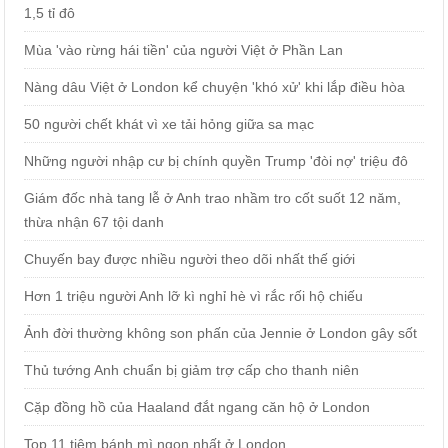
1,5 tỉ đô
Mùa 'vào rừng hái tiền' của người Việt ở Phần Lan
Nàng dâu Việt ở London kể chuyện 'khó xử' khi lắp điều hòa
50 người chết khát vì xe tải hỏng giữa sa mạc
Những người nhập cư bị chính quyền Trump 'đòi nợ' triệu đô
Giám đốc nhà tang lễ ở Anh trao nhầm tro cốt suốt 12 năm,
thừa nhận 67 tội danh
Chuyến bay được nhiều người theo dõi nhất thế giới
Hơn 1 triệu người Anh lỡ kì nghỉ hè vì rắc rối hộ chiếu
Ảnh đời thường không son phấn của Jennie ở London gây sốt
Thủ tướng Anh chuẩn bị giảm trợ cấp cho thanh niên
Cặp đồng hồ của Haaland đắt ngang căn hộ ở London
Top 11 tiệm bánh mì ngon nhất ở London