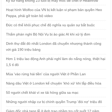
Kỹ sư hàng không 23 tuổi bị máy móc đè chết ở Heathrow
Hoạt hình Wolfoo của VN bị kết luận vi phạm bản quyền Heo
Peppa, phải gỡ toàn bộ video
Đức có thể khôi phục chế độ nghĩa vụ quân sự bắt buộc
Thẩm phán nghi Bộ Nội Vụ bị ảo giác AI khi xử lý đơn
Dinh thự đắt đỏ nhất London đã chuyển nhượng thành công
với giá 190 triệu bảng
Hơn 1 triệu lao động Anh phải nghỉ làm do nắng nóng, thiệt hại
1,5 tỉ đô
Mùa 'vào rừng hái tiền' của người Việt ở Phần Lan
Nàng dâu Việt ở London kể chuyện 'khó xử' khi lắp điều hòa
50 người chết khát vì xe tải hỏng giữa sa mạc
Những người nhập cư bị chính quyền Trump 'đòi nợ' triệu đô
Giám đốc nhà tang lễ ở Anh trao nhầm tro cốt suốt 12 năm,