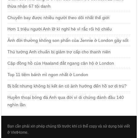
thừa nhận 67 tội danh
Chuyến bay được nhiều người theo dõi nhất thế giới
Hơn 1 triệu người Anh lỡ kì nghỉ hè vì rắc rối hộ chiếu
Ảnh đời thường không son phấn của Jennie ở London gây sốt
Thủ tướng Anh chuẩn bị giảm trợ cấp cho thanh niên
Cặp đồng hồ của Haaland đắt ngang căn hộ ở London
Top 11 tiệm bánh mì ngon nhất ở London
Bị bắt nhưng không bị kết án có ảnh hưởng đến hồ sơ di trú?
Huyền thoại bóng đá Anh qua đời vì di chứng đánh đầu 140
nghìn lần
Bạn cần phải xin phép chúng tôi trước khi có thể copy và sử dụng bài viết
ở VietHome.