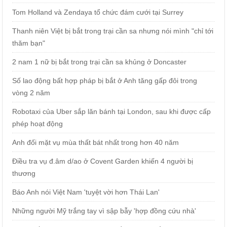
Tom Holland và Zendaya tổ chức đám cưới tại Surrey
Thanh niên Việt bị bắt trong trại cần sa nhưng nói mình "chỉ tới
thăm bạn"
2 nam 1 nữ bị bắt trong trại cần sa khủng ở Doncaster
Số lao động bất hợp pháp bị bắt ở Anh tăng gấp đôi trong
vòng 2 năm
Robotaxi của Uber sắp lăn bánh tại London, sau khi được cấp
phép hoạt động
Anh đối mặt vụ mùa thất bát nhất trong hơn 40 năm
Điều tra vụ đ.âm d/ao ở Covent Garden khiến 4 người bị
thương
Báo Anh nói Việt Nam 'tuyệt vời hơn Thái Lan'
Những người Mỹ trắng tay vì sập bẫy 'hợp đồng cứu nhà'