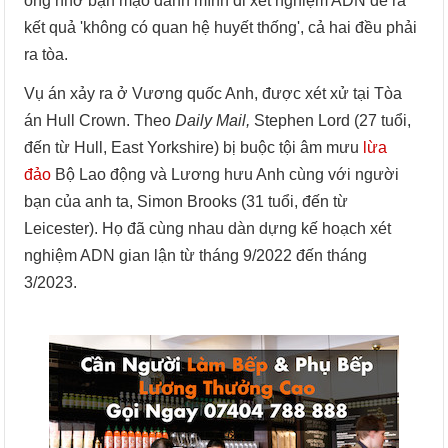
ông nhờ bạn mạo danh mình đi xét nghiệm ADN để ra
kết quả 'không có quan hệ huyết thống', cả hai đều phải
ra tòa.
Vụ án xảy ra ở Vương quốc Anh, được xét xử tại Tòa
án Hull Crown. Theo
Daily Mail,
Stephen Lord (27 tuổi,
đến từ Hull, East Yorkshire) bị buộc tội âm mưu
lừa
đảo
Bộ Lao động và Lương hưu Anh cùng với người
bạn của anh ta, Simon Brooks (31 tuổi, đến từ
Leicester). Họ đã cùng nhau dàn dựng kế hoạch xét
nghiệm ADN gian lận từ tháng 9/2022 đến tháng
3/2023.