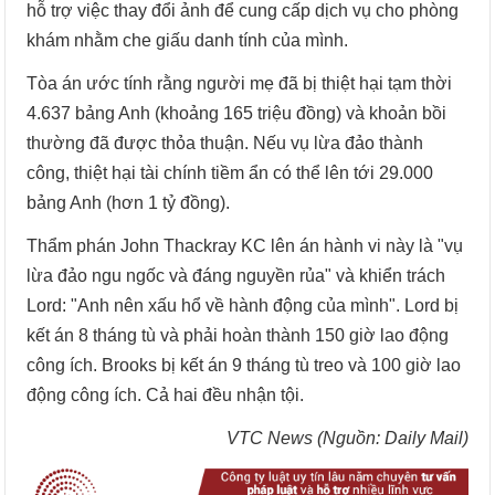
hỗ trợ việc thay đổi ảnh để cung cấp dịch vụ cho phòng
khám nhằm che giấu danh tính của mình.
Tòa án ước tính rằng người mẹ đã bị thiệt hại tạm thời
4.637 bảng Anh (khoảng 165 triệu đồng) và khoản bồi
thường đã được thỏa thuận. Nếu vụ lừa đảo thành
công, thiệt hại tài chính tiềm ẩn có thể lên tới 29.000
bảng Anh (hơn 1 tỷ đồng).
Thẩm phán John Thackray KC lên án hành vi này là "vụ
lừa đảo ngu ngốc và đáng nguyền rủa" và khiển trách
Lord: "Anh nên xấu hổ về hành động của mình". Lord bị
kết án 8 tháng tù và phải hoàn thành 150 giờ lao động
công ích. Brooks bị kết án 9 tháng tù treo và 100 giờ lao
động công ích. Cả hai đều nhận tội.
VTC News (Nguồn: Daily Mail)