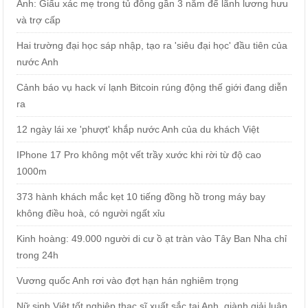
Anh: Giấu xác mẹ trong tủ đông gần 3 năm để lãnh lương hưu
và trợ cấp
Hai trường đại học sáp nhập, tạo ra 'siêu đại học' đầu tiên của
nước Anh
Cảnh báo vụ hack ví lạnh Bitcoin rúng động thế giới đang diễn
ra
12 ngày lái xe 'phượt' khắp nước Anh của du khách Việt
IPhone 17 Pro không một vết trầy xước khi rời từ độ cao
1000m
373 hành khách mắc kẹt 10 tiếng đồng hồ trong máy bay
không điều hoà, có người ngất xỉu
Kinh hoàng: 49.000 người di cư ồ ạt tràn vào Tây Ban Nha chỉ
trong 24h
Vương quốc Anh rơi vào đợt hạn hán nghiêm trọng
Nữ sinh Việt tốt nghiệp thạc sĩ xuất sắc tại Anh, giành giải luận