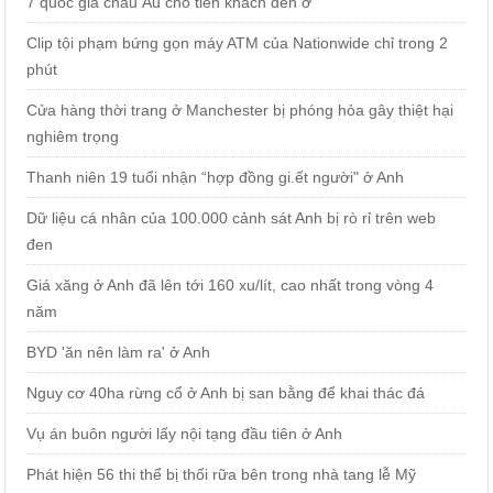
7 quốc gia châu Âu cho tiền khách đến ở
Clip tội phạm bứng gọn máy ATM của Nationwide chỉ trong 2
phút
Cửa hàng thời trang ở Manchester bị phóng hỏa gây thiệt hại
nghiêm trọng
Thanh niên 19 tuổi nhận “hợp đồng gi.ết người" ở Anh
Dữ liệu cá nhân của 100.000 cảnh sát Anh bị rò rỉ trên web
đen
Giá xăng ở Anh đã lên tới 160 xu/lít, cao nhất trong vòng 4
năm
BYD 'ăn nên làm ra' ở Anh
Nguy cơ 40ha rừng cổ ở Anh bị san bằng để khai thác đá
Vụ án buôn người lấy nội tạng đầu tiên ở Anh
Phát hiện 56 thi thể bị thối rữa bên trong nhà tang lễ Mỹ