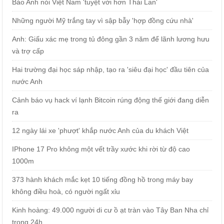
Báo Anh nói Việt Nam 'tuyệt vời hơn Thái Lan'
Những người Mỹ trắng tay vì sập bẫy 'hợp đồng cứu nhà'
Anh: Giấu xác mẹ trong tủ đông gần 3 năm để lãnh lương hưu
và trợ cấp
Hai trường đại học sáp nhập, tạo ra 'siêu đại học' đầu tiên của
nước Anh
Cảnh báo vụ hack ví lạnh Bitcoin rúng động thế giới đang diễn
ra
12 ngày lái xe 'phượt' khắp nước Anh của du khách Việt
IPhone 17 Pro không một vết trầy xước khi rời từ độ cao
1000m
373 hành khách mắc kẹt 10 tiếng đồng hồ trong máy bay
không điều hoà, có người ngất xỉu
Kinh hoàng: 49.000 người di cư ồ ạt tràn vào Tây Ban Nha chỉ
trong 24h