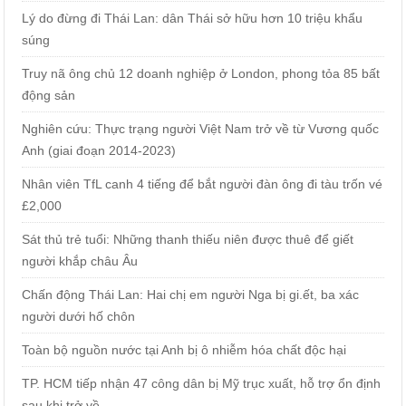
Lý do đừng đi Thái Lan: dân Thái sở hữu hơn 10 triệu khẩu
súng
Truy nã ông chủ 12 doanh nghiệp ở London, phong tỏa 85 bất
động sản
Nghiên cứu: Thực trạng người Việt Nam trở về từ Vương quốc
Anh (giai đoạn 2014-2023)
Nhân viên TfL canh 4 tiếng để bắt người đàn ông đi tàu trốn vé
£2,000
Sát thủ trẻ tuổi: Những thanh thiếu niên được thuê để giết
người khắp châu Âu
Chấn động Thái Lan: Hai chị em người Nga bị gi.ết, ba xác
người dưới hố chôn
Toàn bộ nguồn nước tại Anh bị ô nhiễm hóa chất độc hại
TP. HCM tiếp nhận 47 công dân bị Mỹ trục xuất, hỗ trợ ổn định
sau khi trở về