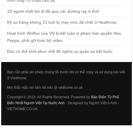
nhìn thấy 70 chậu cần sa
19 người chết khi đi tắt qua các đường ray ở Anh
Kỹ sư hàng không 23 tuổi bị máy móc đè chết ở Heathrow
Hoạt hình Wolfoo của VN bị kết luận vi phạm bản quyền Heo
Peppa, phải gỡ toàn bộ video
Đức có thể khôi phục chế độ nghĩa vụ quân sự bắt buộc
Bạn cần phải xin phép chúng tôi trước khi có thể copy và sử dụng bài viết
ở VietHome.
Mọi thắc mắc xin liên hệ info @ viethome.co.uk
Copyright © 2018. All Rights Reserved. Powered by
Báo Điện Tử Phổ
Biến Nhất Người Việt Tại Nước Anh
- Designed by Người Việt ở Anh -
VIETHOME.CO.UK.