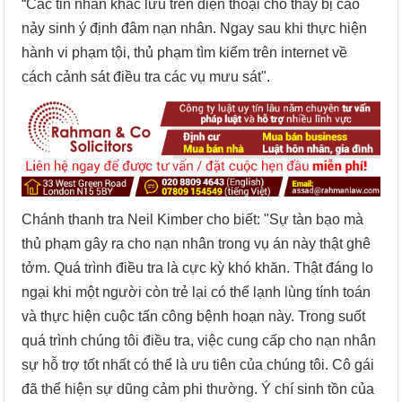
“Các tin nhắn khác lưu trên điện thoại cho thấy bị cáo
nảy sinh ý định đâm nạn nhân. Ngay sau khi thực hiện
hành vi phạm tội, thủ phạm tìm kiếm trên internet về
cách cảnh sát điều tra các vụ mưu sát".
Chánh thanh tra Neil Kimber cho biết: "Sự tàn bạo mà
thủ phạm gây ra cho nạn nhân trong vụ án này thật ghê
tởm. Quá trình điều tra là cực kỳ khó khăn. Thật đáng lo
ngại khi một người còn trẻ lại có thể lạnh lùng tính toán
và thực hiện cuộc tấn công bệnh hoạn này. Trong suốt
quá trình chúng tôi điều tra, việc cung cấp cho nạn nhân
sự hỗ trợ tốt nhất có thể là ưu tiên của chúng tôi. Cô gái
đã thể hiện sự dũng cảm phi thường. Ý chí sinh tồn của