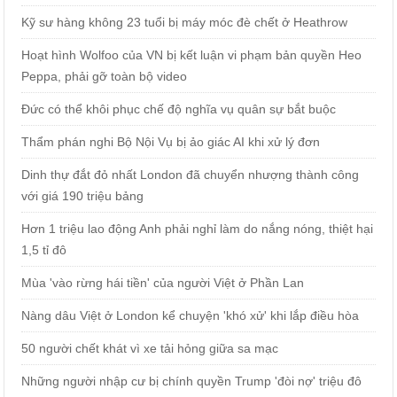
Kỹ sư hàng không 23 tuổi bị máy móc đè chết ở Heathrow
Hoạt hình Wolfoo của VN bị kết luận vi phạm bản quyền Heo
Peppa, phải gỡ toàn bộ video
Đức có thể khôi phục chế độ nghĩa vụ quân sự bắt buộc
Thẩm phán nghi Bộ Nội Vụ bị ảo giác AI khi xử lý đơn
Dinh thự đắt đỏ nhất London đã chuyển nhượng thành công
với giá 190 triệu bảng
Hơn 1 triệu lao động Anh phải nghỉ làm do nắng nóng, thiệt hại
1,5 tỉ đô
Mùa 'vào rừng hái tiền' của người Việt ở Phần Lan
Nàng dâu Việt ở London kể chuyện 'khó xử' khi lắp điều hòa
50 người chết khát vì xe tải hỏng giữa sa mạc
Những người nhập cư bị chính quyền Trump 'đòi nợ' triệu đô