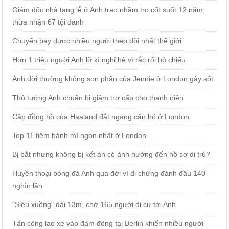
Giám đốc nhà tang lễ ở Anh trao nhầm tro cốt suốt 12 năm,
thừa nhận 67 tội danh
Chuyến bay được nhiều người theo dõi nhất thế giới
Hơn 1 triệu người Anh lỡ kì nghỉ hè vì rắc rối hộ chiếu
Ảnh đời thường không son phấn của Jennie ở London gây sốt
Thủ tướng Anh chuẩn bị giảm trợ cấp cho thanh niên
Cặp đồng hồ của Haaland đắt ngang căn hộ ở London
Top 11 tiệm bánh mì ngon nhất ở London
Bị bắt nhưng không bị kết án có ảnh hưởng đến hồ sơ di trú?
Huyền thoại bóng đá Anh qua đời vì di chứng đánh đầu 140
nghìn lần
"Siêu xuồng" dài 13m, chở 165 người di cư tới Anh
Tấn công lao xe vào đám đông tại Berlin khiến nhiều người