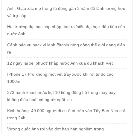
Anh: Giấu xác mẹ trong tủ đông gần 3 năm để lãnh lương hưu
và trợ cấp
Hai trường đại học sáp nhập, tạo ra 'siêu đại học' đầu tiên của
nước Anh
Cảnh báo vụ hack ví lạnh Bitcoin rúng động thế giới đang diễn
ra
12 ngày lái xe 'phượt' khắp nước Anh của du khách Việt
IPhone 17 Pro không một vết trầy xước khi rời từ độ cao
1000m
373 hành khách mắc kẹt 10 tiếng đồng hồ trong máy bay
không điều hoà, có người ngất xỉu
Kinh hoàng: 49.000 người di cư ồ ạt tràn vào Tây Ban Nha chỉ
trong 24h
Vương quốc Anh rơi vào đợt hạn hán nghiêm trọng