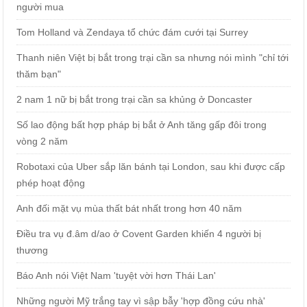
người mua
Tom Holland và Zendaya tổ chức đám cưới tại Surrey
Thanh niên Việt bị bắt trong trại cần sa nhưng nói mình "chỉ tới
thăm bạn"
2 nam 1 nữ bị bắt trong trại cần sa khủng ở Doncaster
Số lao động bất hợp pháp bị bắt ở Anh tăng gấp đôi trong
vòng 2 năm
Robotaxi của Uber sắp lăn bánh tại London, sau khi được cấp
phép hoạt động
Anh đối mặt vụ mùa thất bát nhất trong hơn 40 năm
Điều tra vụ đ.âm d/ao ở Covent Garden khiến 4 người bị
thương
Báo Anh nói Việt Nam 'tuyệt vời hơn Thái Lan'
Những người Mỹ trắng tay vì sập bẫy 'hợp đồng cứu nhà'