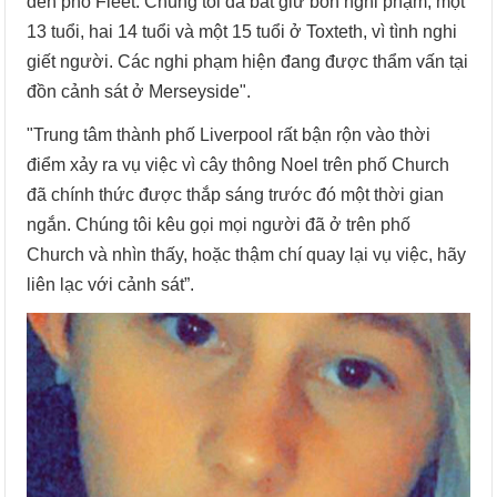
đến phố Fleet. Chúng tôi đã bắt giữ bốn nghi phạm, một
13 tuổi, hai 14 tuổi và một 15 tuổi ở Toxteth, vì tình nghi
giết người. Các nghi phạm hiện đang được thẩm vấn tại
đồn cảnh sát ở Merseyside".
"Trung tâm thành phố Liverpool rất bận rộn vào thời
điểm xảy ra vụ việc vì cây thông Noel trên phố Church
đã chính thức được thắp sáng trước đó một thời gian
ngắn. Chúng tôi kêu gọi mọi người đã ở trên phố
Church và nhìn thấy, hoặc thậm chí quay lại vụ việc, hãy
liên lạc với cảnh sát”.