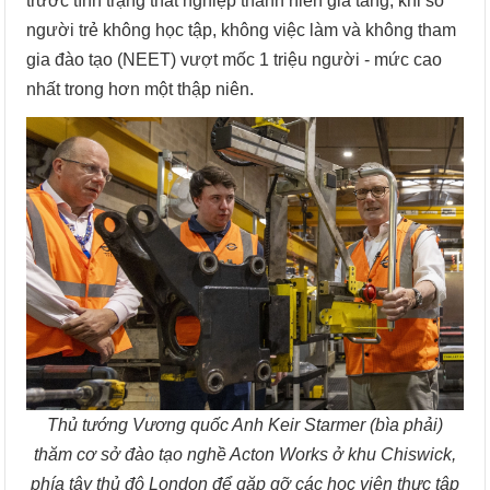
trước tình trạng thất nghiệp thanh niên gia tăng, khi số
người trẻ không học tập, không việc làm và không tham
gia đào tạo (NEET) vượt mốc 1 triệu người - mức cao
nhất trong hơn một thập niên.
Thủ tướng Vương quốc Anh Keir Starmer (bìa phải)
thăm cơ sở đào tạo nghề Acton Works ở khu Chiswick,
phía tây thủ đô London để gặp gỡ các học viên thực tập