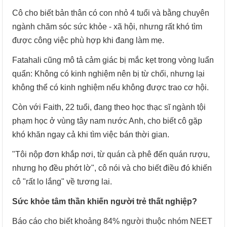
Cô cho biết bản thân có con nhỏ 4 tuổi và bằng chuyên
ngành chăm sóc sức khỏe - xã hội, nhưng rất khó tìm
được công việc phù hợp khi đang làm mẹ.
Fatahali cũng mô tả cảm giác bị mắc kẹt trong vòng luẩn
quẩn: Không có kinh nghiệm nên bị từ chối, nhưng lại
không thể có kinh nghiệm nếu không được trao cơ hội.
Còn với Faith, 22 tuổi, đang theo học thạc sĩ ngành tội
phạm học ở vùng tây nam nước Anh, cho biết cô gặp
khó khăn ngay cả khi tìm việc bán thời gian.
"Tôi nộp đơn khắp nơi, từ quán cà phê đến quán rượu,
nhưng họ đều phớt lờ", cô nói và cho biết điều đó khiến
cô "rất lo lắng" về tương lai.
Sức khỏe tâm thần khiến người trẻ thất nghiệp?
Báo cáo cho biết khoảng 84% người thuộc nhóm NEET