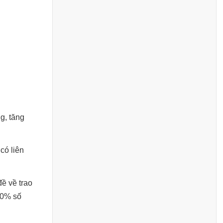
g, tăng
có liên
ề về trao
20% số