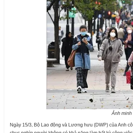
Ảnh minh
Ngày 15/3, Bộ Lao động và Lương hưu (DWP) của Anh côn
chục nghìn người không có khả năng làm bất kỳ công việc