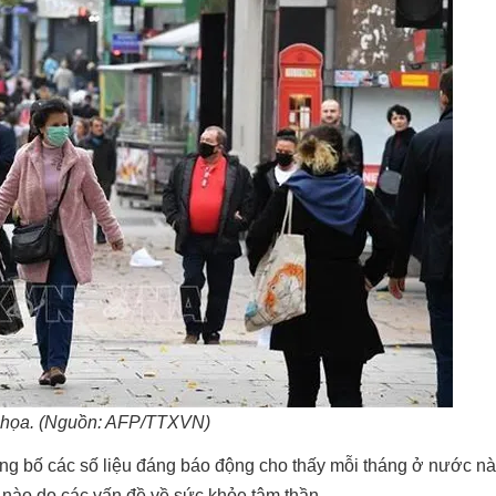
 họa. (Nguồn: AFP/TTXVN)
g bố các số liệu đáng báo động cho thấy mỗi tháng ở nước n
 nào do các vấn đề về sức khỏe tâm thần.