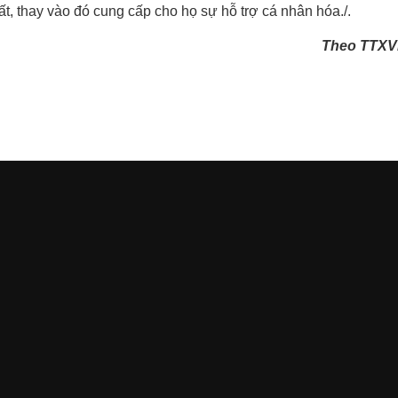
, thay vào đó cung cấp cho họ sự hỗ trợ cá nhân hóa./.
Theo TTXV