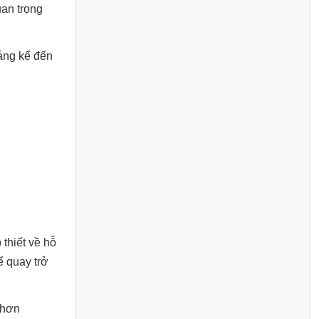
an trọng
áng kể đến
 thiết về hỗ
ể quay trở
 hơn