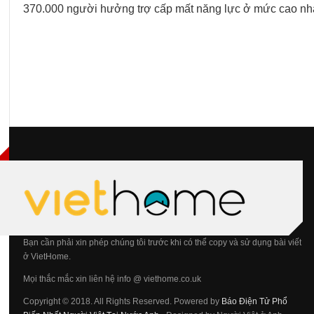
370.000 người hưởng trợ cấp mất năng lực ở mức cao nhất
Bạn cần phải xin phép chúng tôi trước khi có thể copy và sử dụng bài viết
ở VietHome.
Mọi thắc mắc xin liên hệ info @ viethome.co.uk
Copyright © 2018. All Rights Reserved. Powered by
Báo Điện Tử Phổ