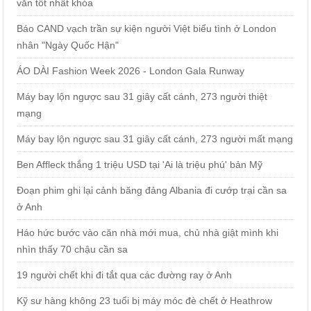
văn tốt nhất khóa
Báo CAND vạch trần sự kiện người Việt biểu tình ở London
nhân "Ngày Quốc Hận"
ÁO DÀI Fashion Week 2026 - London Gala Runway
Máy bay lộn ngược sau 31 giây cất cánh, 273 người thiệt
mạng
Máy bay lộn ngược sau 31 giây cất cánh, 273 người mất mạng
Ben Affleck thắng 1 triệu USD tại 'Ai là triệu phú' bản Mỹ
Đoạn phim ghi lại cảnh băng đảng Albania đi cướp trại cần sa
ở Anh
Háo hức bước vào căn nhà mới mua, chủ nhà giật mình khi
nhìn thấy 70 chậu cần sa
19 người chết khi đi tắt qua các đường ray ở Anh
Kỹ sư hàng không 23 tuổi bị máy móc đè chết ở Heathrow