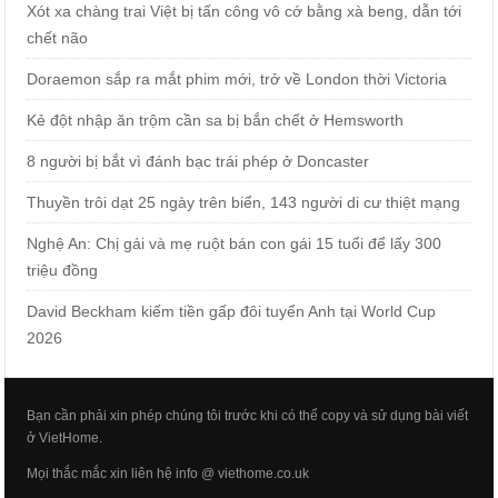
Xót xa chàng trai Việt bị tấn công vô cớ bằng xà beng, dẫn tới
chết não
Doraemon sắp ra mắt phim mới, trở về London thời Victoria
Kẻ đột nhập ăn trộm cần sa bị bắn chết ở Hemsworth
8 người bị bắt vì đánh bạc trái phép ở Doncaster
Thuyền trôi dạt 25 ngày trên biển, 143 người di cư thiệt mạng
Nghệ An: Chị gái và mẹ ruột bán con gái 15 tuổi để lấy 300
triệu đồng
David Beckham kiếm tiền gấp đôi tuyển Anh tại World Cup
2026
Bạn cần phải xin phép chúng tôi trước khi có thể copy và sử dụng bài viết
ở VietHome.
Mọi thắc mắc xin liên hệ info @ viethome.co.uk