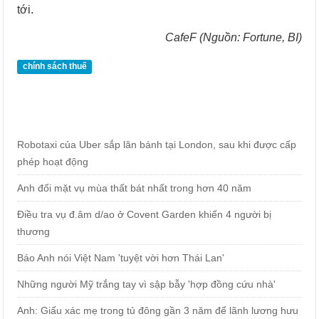
tới.
CafeF (Nguồn: Fortune, BI)
chính sách thuế
Robotaxi của Uber sắp lăn bánh tại London, sau khi được cấp
phép hoạt động
Anh đối mặt vụ mùa thất bát nhất trong hơn 40 năm
Điều tra vụ đ.âm d/ao ở Covent Garden khiến 4 người bị
thương
Báo Anh nói Việt Nam 'tuyệt vời hơn Thái Lan'
Những người Mỹ trắng tay vì sập bẫy 'hợp đồng cứu nhà'
Anh: Giấu xác mẹ trong tủ đông gần 3 năm để lãnh lương hưu