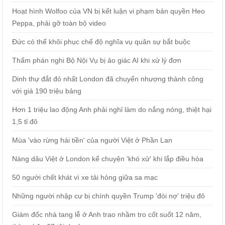
Hoạt hình Wolfoo của VN bị kết luận vi phạm bản quyền Heo
Peppa, phải gỡ toàn bộ video
Đức có thể khôi phục chế độ nghĩa vụ quân sự bắt buộc
Thẩm phán nghi Bộ Nội Vụ bị ảo giác AI khi xử lý đơn
Dinh thự đắt đỏ nhất London đã chuyển nhượng thành công
với giá 190 triệu bảng
Hơn 1 triệu lao động Anh phải nghỉ làm do nắng nóng, thiệt hại
1,5 tỉ đô
Mùa 'vào rừng hái tiền' của người Việt ở Phần Lan
Nàng dâu Việt ở London kể chuyện 'khó xử' khi lắp điều hòa
50 người chết khát vì xe tải hỏng giữa sa mạc
Những người nhập cư bị chính quyền Trump 'đòi nợ' triệu đô
Giám đốc nhà tang lễ ở Anh trao nhầm tro cốt suốt 12 năm,