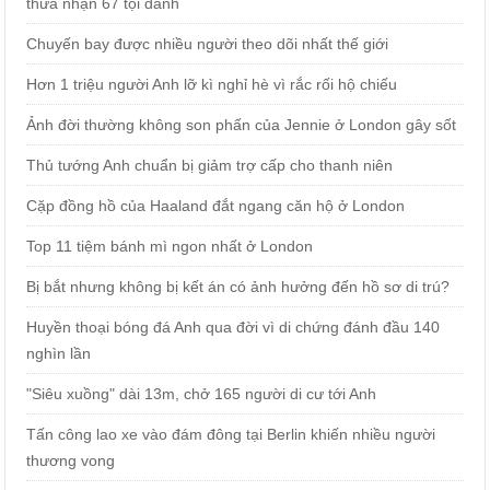
thừa nhận 67 tội danh
Chuyến bay được nhiều người theo dõi nhất thế giới
Hơn 1 triệu người Anh lỡ kì nghỉ hè vì rắc rối hộ chiếu
Ảnh đời thường không son phấn của Jennie ở London gây sốt
Thủ tướng Anh chuẩn bị giảm trợ cấp cho thanh niên
Cặp đồng hồ của Haaland đắt ngang căn hộ ở London
Top 11 tiệm bánh mì ngon nhất ở London
Bị bắt nhưng không bị kết án có ảnh hưởng đến hồ sơ di trú?
Huyền thoại bóng đá Anh qua đời vì di chứng đánh đầu 140
nghìn lần
"Siêu xuồng" dài 13m, chở 165 người di cư tới Anh
Tấn công lao xe vào đám đông tại Berlin khiến nhiều người
thương vong