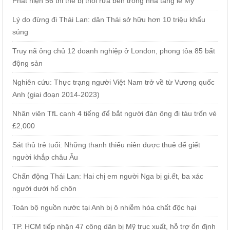
Phát hiện 56 thi thể bị thối rữa bên trong nhà tang lễ Mỹ
Lý do đừng đi Thái Lan: dân Thái sở hữu hơn 10 triệu khẩu
súng
Truy nã ông chủ 12 doanh nghiệp ở London, phong tỏa 85 bất
động sản
Nghiên cứu: Thực trạng người Việt Nam trở về từ Vương quốc
Anh (giai đoạn 2014-2023)
Nhân viên TfL canh 4 tiếng để bắt người đàn ông đi tàu trốn vé
£2,000
Sát thủ trẻ tuổi: Những thanh thiếu niên được thuê để giết
người khắp châu Âu
Chấn động Thái Lan: Hai chị em người Nga bị gi.ết, ba xác
người dưới hố chôn
Toàn bộ nguồn nước tại Anh bị ô nhiễm hóa chất độc hại
TP. HCM tiếp nhận 47 công dân bị Mỹ trục xuất, hỗ trợ ổn định