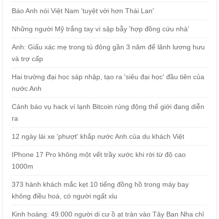
Báo Anh nói Việt Nam 'tuyệt vời hơn Thái Lan'
Những người Mỹ trắng tay vì sập bẫy 'hợp đồng cứu nhà'
Anh: Giấu xác mẹ trong tủ đông gần 3 năm để lãnh lương hưu
và trợ cấp
Hai trường đại học sáp nhập, tạo ra 'siêu đại học' đầu tiên của
nước Anh
Cảnh báo vụ hack ví lạnh Bitcoin rúng động thế giới đang diễn
ra
12 ngày lái xe 'phượt' khắp nước Anh của du khách Việt
IPhone 17 Pro không một vết trầy xước khi rời từ độ cao
1000m
373 hành khách mắc kẹt 10 tiếng đồng hồ trong máy bay
không điều hoà, có người ngất xỉu
Kinh hoàng: 49.000 người di cư ồ ạt tràn vào Tây Ban Nha chỉ