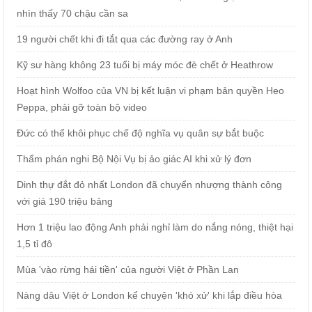
nhìn thấy 70 chậu cần sa
19 người chết khi đi tắt qua các đường ray ở Anh
Kỹ sư hàng không 23 tuổi bị máy móc đè chết ở Heathrow
Hoạt hình Wolfoo của VN bị kết luận vi phạm bản quyền Heo
Peppa, phải gỡ toàn bộ video
Đức có thể khôi phục chế độ nghĩa vụ quân sự bắt buộc
Thẩm phán nghi Bộ Nội Vụ bị ảo giác AI khi xử lý đơn
Dinh thự đắt đỏ nhất London đã chuyển nhượng thành công
với giá 190 triệu bảng
Hơn 1 triệu lao động Anh phải nghỉ làm do nắng nóng, thiệt hại
1,5 tỉ đô
Mùa 'vào rừng hái tiền' của người Việt ở Phần Lan
Nàng dâu Việt ở London kể chuyện 'khó xử' khi lắp điều hòa