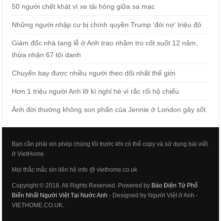
50 người chết khát vì xe tải hỏng giữa sa mạc
Những người nhập cư bị chính quyền Trump 'đòi nợ' triệu đô
Giám đốc nhà tang lễ ở Anh trao nhầm tro cốt suốt 12 năm,
thừa nhận 67 tội danh
Chuyến bay được nhiều người theo dõi nhất thế giới
Hơn 1 triệu người Anh lỡ kì nghỉ hè vì rắc rối hộ chiếu
Ảnh đời thường không son phấn của Jennie ở London gây sốt
Bạn cần phải xin phép chúng tôi trước khi có thể copy và sử dụng bài viết
ở VietHome.
Mọi thắc mắc xin liên hệ info @ viethome.co.uk
Copyright © 2018. All Rights Reserved. Powered by
Báo Điện Tử Phổ
Biến Nhất Người Việt Tại Nước Anh
- Designed by Người Việt ở Anh -
VIETHOME.CO.UK.