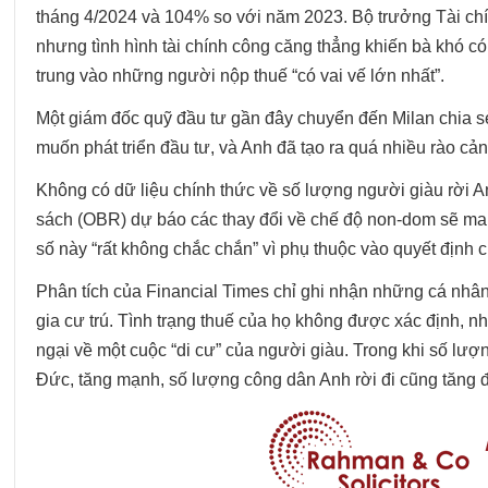
tháng 4/2024 và 104% so với năm 2023. Bộ trưởng Tài ch
nhưng tình hình tài chính công căng thẳng khiến bà khó c
trung vào những người nộp thuế “có vai vế lớn nhất”.
Một giám đốc quỹ đầu tư gần đây chuyển đến Milan chia s
muốn phát triển đầu tư, và Anh đã tạo ra quá nhiều rào cản t
Không có dữ liệu chính thức về số lượng người giàu rời 
sách (OBR) dự báo các thay đổi về chế độ non-dom sẽ mang
số này “rất không chắc chắn” vì phụ thuộc vào quyết định
Phân tích của Financial Times chỉ ghi nhận những cá nhân v
gia cư trú. Tình trạng thuế của họ không được xác định, n
ngại về một cuộc “di cư” của người giàu. Trong khi số lư
Đức, tăng mạnh, số lượng công dân Anh rời đi cũng tăng 