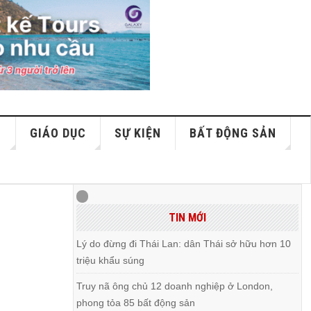
S
GIÁO DỤC
SỰ KIỆN
BẤT ĐỘNG SẢN
i
TIN MỚI
Lý do đừng đi Thái Lan: dân Thái sở hữu hơn 10
triệu khẩu súng
Truy nã ông chủ 12 doanh nghiệp ở London,
phong tỏa 85 bất động sản