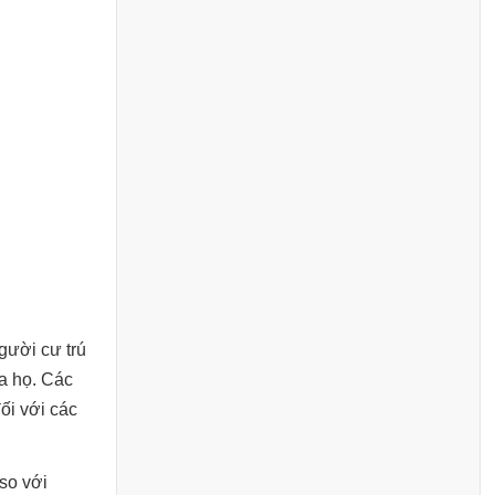
gười cư trú
ủa họ. Các
ối với các
so với