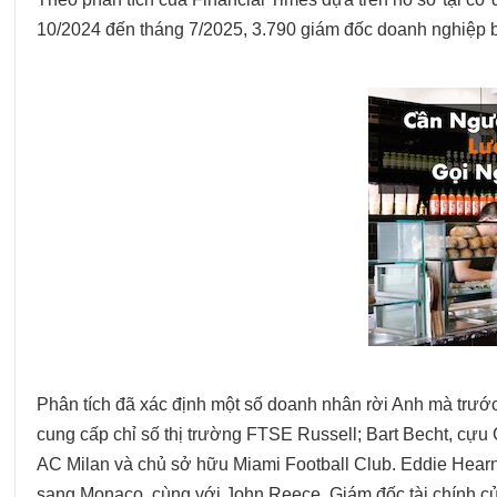
10/2024 đến tháng 7/2025, 3.790 giám đốc doanh nghiệp b
Phân tích đã xác định một số doanh nhân rời Anh mà trư
cung cấp chỉ số thị trường FTSE Russell; Bart Becht, cựu 
AC Milan và chủ sở hữu Miami Football Club. Eddie Hearn
sang Monaco, cùng với John Reece, Giám đốc tài chính của