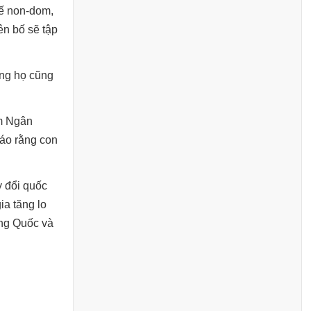
uế non-dom,
ên bố sẽ tập
ưng họ cũng
ệm Ngân
báo rằng con
y đổi quốc
ia tăng lo
ung Quốc và