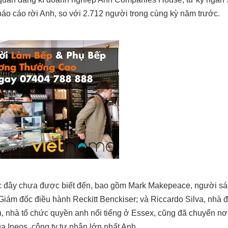
áo cáo rời Anh, so với 2.712 người trong cùng kỳ năm trước.
ớc đây chưa được biết đến, bao gồm Mark Makepeace, người sá
Giám đốc điều hành Reckitt Benckiser; và Riccardo Silva, nhà 
, nhà tổ chức quyền anh nổi tiếng ở Essex, cũng đã chuyển nơi
 Ineos, công ty tư nhân lớn nhất Anh.