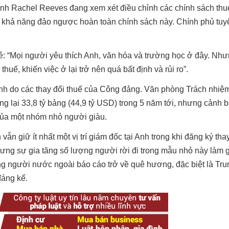
ính Rachel Reeves đang xem xét điều chỉnh các chính sách th
ó khả năng đảo ngược hoàn toàn chính sách này. Chính phủ tuy
ẻ: “Mọi người yêu thích Anh, văn hóa và trường học ở đây. Nh
huế, khiến việc ở lại trở nên quá bất định và rủi ro”.
Anh do các thay đổi thuế của Công đảng. Văn phòng Trách nhi
 lại 33,8 tỷ bảng (44,9 tỷ USD) trong 5 năm tới, nhưng cảnh 
 của một nhóm nhỏ người giàu.
ẫn giữ ít nhất một vị trí giám đốc tại Anh trong khi đăng ký tha
hưng sự gia tăng số lượng người rời đi trong mẫu nhỏ này làm g
ợng người nước ngoài báo cáo trở về quê hương, đặc biệt là Tr
đáng kể.