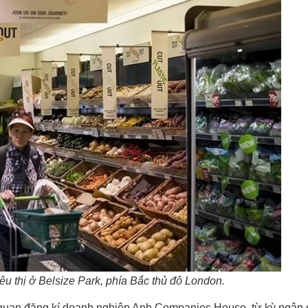
êu thị ở Belsize Park, phía Bắc thủ đô London.
ơ quan đăng kí doanh nghiệp Anh Companies House, từ kỳ ngân