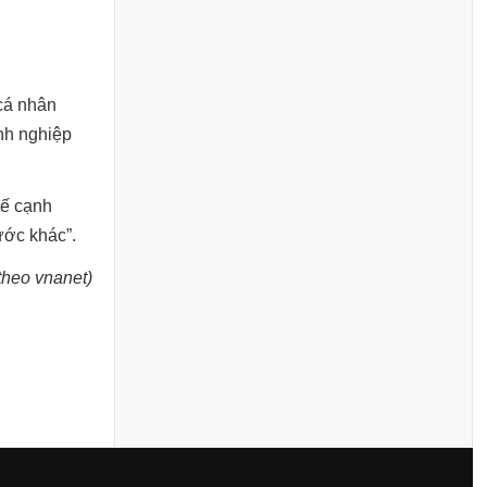
cá nhân
nh nghiệp
uế cạnh
ước khác”.
heo vnanet)