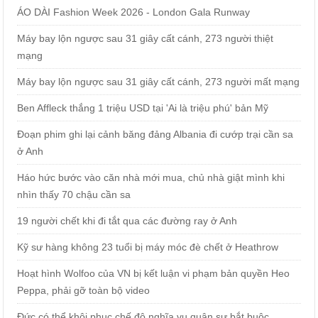
ÁO DÀI Fashion Week 2026 - London Gala Runway
Máy bay lộn ngược sau 31 giây cất cánh, 273 người thiệt
mạng
Máy bay lộn ngược sau 31 giây cất cánh, 273 người mất mạng
Ben Affleck thắng 1 triệu USD tại 'Ai là triệu phú' bản Mỹ
Đoạn phim ghi lại cảnh băng đảng Albania đi cướp trại cần sa
ở Anh
Háo hức bước vào căn nhà mới mua, chủ nhà giật mình khi
nhìn thấy 70 chậu cần sa
19 người chết khi đi tắt qua các đường ray ở Anh
Kỹ sư hàng không 23 tuổi bị máy móc đè chết ở Heathrow
Hoạt hình Wolfoo của VN bị kết luận vi phạm bản quyền Heo
Peppa, phải gỡ toàn bộ video
Đức có thể khôi phục chế độ nghĩa vụ quân sự bắt buộc