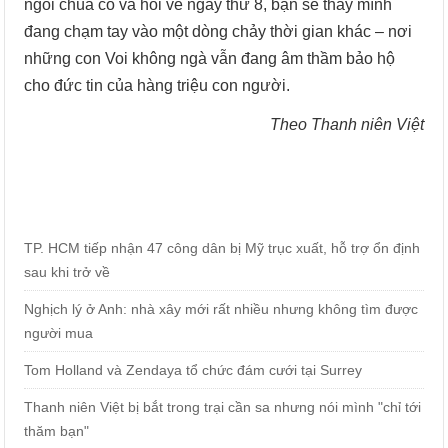
ngôi chùa cổ và hỏi về ngày thứ 8, bạn sẽ thấy mình
đang chạm tay vào một dòng chảy thời gian khác – nơi
những con Voi không ngà vẫn đang âm thầm bảo hộ
cho đức tin của hàng triệu con người.
Theo Thanh niên Việt
TP. HCM tiếp nhận 47 công dân bị Mỹ trục xuất, hỗ trợ ổn định
sau khi trở về
Nghịch lý ở Anh: nhà xây mới rất nhiều nhưng không tìm được
người mua
Tom Holland và Zendaya tổ chức đám cưới tại Surrey
Thanh niên Việt bị bắt trong trại cần sa nhưng nói mình "chỉ tới
thăm bạn"