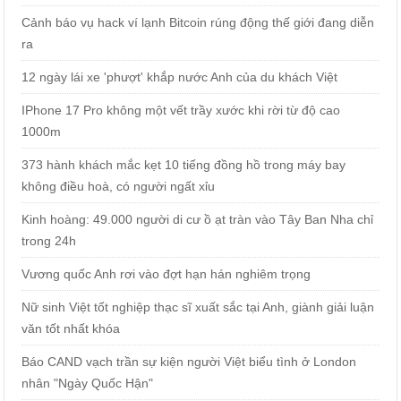
Cảnh báo vụ hack ví lạnh Bitcoin rúng động thế giới đang diễn
ra
12 ngày lái xe 'phượt' khắp nước Anh của du khách Việt
IPhone 17 Pro không một vết trầy xước khi rời từ độ cao
1000m
373 hành khách mắc kẹt 10 tiếng đồng hồ trong máy bay
không điều hoà, có người ngất xỉu
Kinh hoàng: 49.000 người di cư ồ ạt tràn vào Tây Ban Nha chỉ
trong 24h
Vương quốc Anh rơi vào đợt hạn hán nghiêm trọng
Nữ sinh Việt tốt nghiệp thạc sĩ xuất sắc tại Anh, giành giải luận
văn tốt nhất khóa
Báo CAND vạch trần sự kiện người Việt biểu tình ở London
nhân "Ngày Quốc Hận"