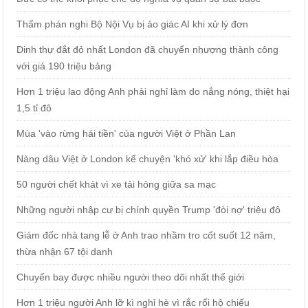
Thẩm phán nghi Bộ Nội Vụ bị ảo giác AI khi xử lý đơn
Dinh thự đắt đỏ nhất London đã chuyển nhượng thành công
với giá 190 triệu bảng
Hơn 1 triệu lao động Anh phải nghỉ làm do nắng nóng, thiệt hại
1,5 tỉ đô
Mùa 'vào rừng hái tiền' của người Việt ở Phần Lan
Nàng dâu Việt ở London kể chuyện 'khó xử' khi lắp điều hòa
50 người chết khát vì xe tải hỏng giữa sa mạc
Những người nhập cư bị chính quyền Trump 'đòi nợ' triệu đô
Giám đốc nhà tang lễ ở Anh trao nhầm tro cốt suốt 12 năm,
thừa nhận 67 tội danh
Chuyến bay được nhiều người theo dõi nhất thế giới
Hơn 1 triệu người Anh lỡ kì nghỉ hè vì rắc rối hộ chiếu