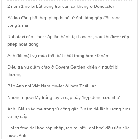
2 nam 1 nữ bị bắt trong trại cần sa khủng ở Doncaster
Số lao động bất hợp pháp bị bắt ở Anh tăng gấp đôi trong
vòng 2 năm
Robotaxi của Uber sắp lăn bánh tại London, sau khi được cấp
phép hoạt động
Anh đối mặt vụ mùa thất bát nhất trong hơn 40 năm
Điều tra vụ đ.âm d/ao ở Covent Garden khiến 4 người bị
thương
Báo Anh nói Việt Nam 'tuyệt vời hơn Thái Lan'
Những người Mỹ trắng tay vì sập bẫy 'hợp đồng cứu nhà'
Anh: Giấu xác mẹ trong tủ đông gần 3 năm để lãnh lương hưu
và trợ cấp
Hai trường đại học sáp nhập, tạo ra 'siêu đại học' đầu tiên của
nước Anh