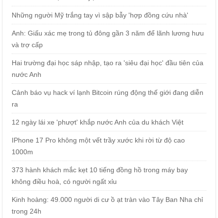
Những người Mỹ trắng tay vì sập bẫy 'hợp đồng cứu nhà'
Anh: Giấu xác mẹ trong tủ đông gần 3 năm để lãnh lương hưu
và trợ cấp
Hai trường đại học sáp nhập, tạo ra 'siêu đại học' đầu tiên của
nước Anh
Cảnh báo vụ hack ví lạnh Bitcoin rúng động thế giới đang diễn
ra
12 ngày lái xe 'phượt' khắp nước Anh của du khách Việt
IPhone 17 Pro không một vết trầy xước khi rời từ độ cao
1000m
373 hành khách mắc kẹt 10 tiếng đồng hồ trong máy bay
không điều hoà, có người ngất xỉu
Kinh hoàng: 49.000 người di cư ồ ạt tràn vào Tây Ban Nha chỉ
trong 24h