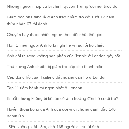
Những người nhập cư bị chính quyền Trump 'đòi nợ' triệu đô
Giám đốc nhà tang lễ ở Anh trao nhầm tro cốt suốt 12 năm,
thừa nhận 67 tội danh
Chuyến bay được nhiều người theo dõi nhất thế giới
Hơn 1 triệu người Anh lỡ kì nghỉ hè vì rắc rối hộ chiếu
Ảnh đời thường không son phấn của Jennie ở London gây sốt
Thủ tướng Anh chuẩn bị giảm trợ cấp cho thanh niên
Cặp đồng hồ của Haaland đắt ngang căn hộ ở London
Top 11 tiệm bánh mì ngon nhất ở London
Bị bắt nhưng không bị kết án có ảnh hưởng đến hồ sơ di trú?
Huyền thoại bóng đá Anh qua đời vì di chứng đánh đầu 140
nghìn lần
"Siêu xuồng" dài 13m, chở 165 người di cư tới Anh