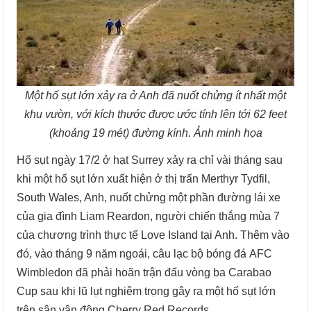
Một hố sụt lớn xảy ra ở Anh đã nuốt chửng ít nhất một
khu vườn, với kích thước được ước tính lên tới 62 feet
(khoảng 19 mét) đường kính. Ảnh minh họa
Hố sụt ngày 17/2 ở hạt Surrey xảy ra chỉ vài tháng sau
khi một hố sụt lớn xuất hiện ở thị trấn Merthyr Tydfil,
South Wales, Anh, nuốt chửng một phần đường lái xe
của gia đình Liam Reardon, người chiến thắng mùa 7
của chương trình thực tế Love Island tại Anh. Thêm vào
đó, vào tháng 9 năm ngoái, câu lạc bộ bóng đá AFC
Wimbledon đã phải hoãn trận đấu vòng ba Carabao
Cup sau khi lũ lụt nghiêm trọng gây ra một hố sụt lớn
trên sân vận động Cherry Red Records.