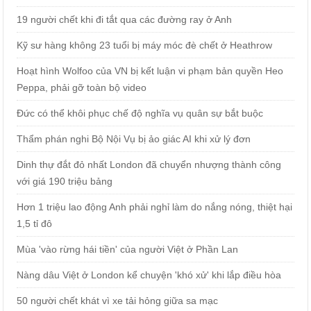
19 người chết khi đi tắt qua các đường ray ở Anh
Kỹ sư hàng không 23 tuổi bị máy móc đè chết ở Heathrow
Hoạt hình Wolfoo của VN bị kết luận vi phạm bản quyền Heo
Peppa, phải gỡ toàn bộ video
Đức có thể khôi phục chế độ nghĩa vụ quân sự bắt buộc
Thẩm phán nghi Bộ Nội Vụ bị ảo giác AI khi xử lý đơn
Dinh thự đắt đỏ nhất London đã chuyển nhượng thành công
với giá 190 triệu bảng
Hơn 1 triệu lao động Anh phải nghỉ làm do nắng nóng, thiệt hại
1,5 tỉ đô
Mùa 'vào rừng hái tiền' của người Việt ở Phần Lan
Nàng dâu Việt ở London kể chuyện 'khó xử' khi lắp điều hòa
50 người chết khát vì xe tải hỏng giữa sa mạc