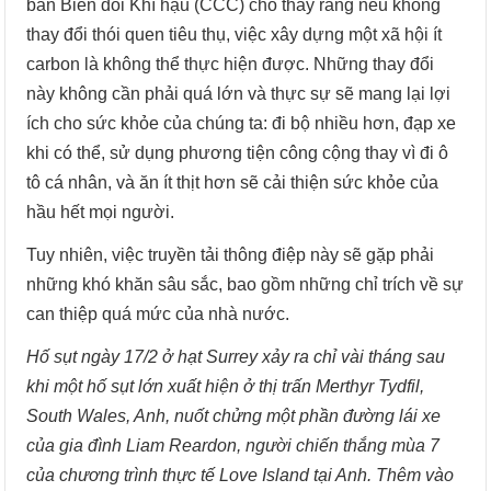
ban Biến đổi Khí hậu (CCC) cho thấy rằng nếu không
thay đổi thói quen tiêu thụ, việc xây dựng một xã hội ít
carbon là không thể thực hiện được. Những thay đổi
này không cần phải quá lớn và thực sự sẽ mang lại lợi
ích cho sức khỏe của chúng ta: đi bộ nhiều hơn, đạp xe
khi có thể, sử dụng phương tiện công cộng thay vì đi ô
tô cá nhân, và ăn ít thịt hơn sẽ cải thiện sức khỏe của
hầu hết mọi người.
Tuy nhiên, việc truyền tải thông điệp này sẽ gặp phải
những khó khăn sâu sắc, bao gồm những chỉ trích về sự
can thiệp quá mức của nhà nước.
Hố sụt ngày 17/2 ở hạt Surrey xảy ra chỉ vài tháng sau
khi một hố sụt lớn xuất hiện ở thị trấn Merthyr Tydfil,
South Wales, Anh, nuốt chửng một phần đường lái xe
của gia đình Liam Reardon, người chiến thắng mùa 7
của chương trình thực tế Love Island tại Anh. Thêm vào