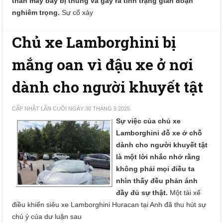
thân máy bay bị thủng và gây ra tình trạng gián đoạn
nghiêm trọng.
Sự cố xảy
Chủ xe Lamborghini bị
mắng oan vì đậu xe ở nơi
dành cho người khuyết tật
CẬP NHẬT LẦN CUỐI NGÀY 30 THÁNG 5 2025
Sự việc của chủ xe
Lamborghini đỗ xe ở chỗ
dành cho người khuyết tật
là một lời nhắc nhở rằng
không phải mọi điều ta
nhìn thấy đều phản ánh
đầy đủ sự thật.
Một tài xế
điều khiển siêu xe Lamborghini Huracan tại Anh đã thu hút sự
chú ý của dư luận sau