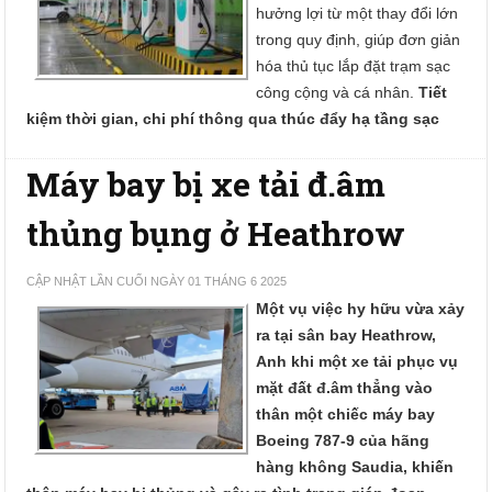
hưởng lợi từ một thay đổi lớn
trong quy định, giúp đơn giản
hóa thủ tục lắp đặt trạm sạc
công cộng và cá nhân.
Tiết
kiệm thời gian, chi phí thông qua thúc đẩy hạ tầng sạc
Máy bay bị xe tải đ.âm
thủng bụng ở Heathrow
CẬP NHẬT LẦN CUỐI NGÀY 01 THÁNG 6 2025
Một vụ việc hy hữu vừa xảy
ra tại sân bay Heathrow,
Anh khi một xe tải phục vụ
mặt đất đ.âm thẳng vào
thân một chiếc máy bay
Boeing 787-9 của hãng
hàng không Saudia, khiến