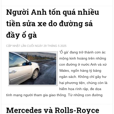
Người Anh tốn quá nhiều
tiền sửa xe do đường sá
đầy ổ gà
CẬP NHẬT LẦN CUỐI NGÀY 29 THÁNG 5 2025
'Ổ gà' đang trở thành cơn ác
mộng kinh hoàng trên những
con đường ở nước Anh và xứ
Wales, ngốn hàng tỷ bảng
ngân sách. Không chỉ gây hư
hại phương tiện, chúng còn là
hiểm họa rình rập, đe dọa
tính mạng người tham gia giao thông. Từ những con đường
Mercedes và Rolls-Royce