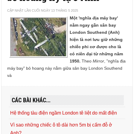
CẬP NHẬT LẦN CUỐI NGÀY 13 THÁNG 5 2025
Một 'nghĩa địa máy bay'
nằm ngay gần sân bay
London Southend (Anh)
hiện là nơi lưu giữ những
chiếc phi cơ được cho là
có niên đại từ những năm
1950.
Theo
Mirror
, "nghĩa địa
máy bay" bỏ hoang này nằm giữa sân bay London Southend
và
CÁC BÀI KHÁC...
Hệ thống tàu điện ngầm London tê liệt do mất điện
Vì sao những chiếc ô tô dài hơn 5m bị cấm đỗ ở
Anh?