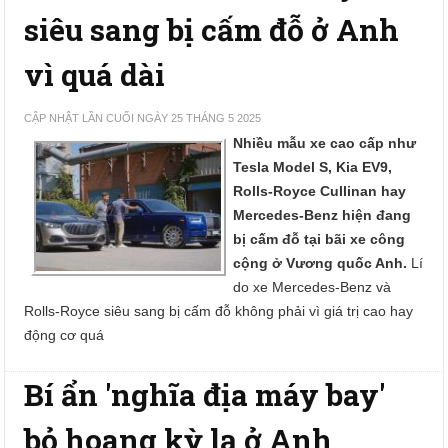
siêu sang bị cấm đỗ ở Anh
vì quá dài
CẬP NHẬT LẦN CUỐI NGÀY 25 THÁNG 5 2025
Nhiều mẫu xe cao cấp như
Tesla Model S, Kia EV9,
Rolls-Royce Cullinan hay
Mercedes-Benz hiện đang
bị cấm đỗ tại bãi xe công
cộng ở Vương quốc Anh.
Lí
do xe Mercedes-Benz và
Rolls-Royce siêu sang bị cấm đỗ không phải vì giá trị cao hay
động cơ quá
Bí ẩn 'nghĩa địa máy bay'
bỏ hoang kỳ lạ ở Anh