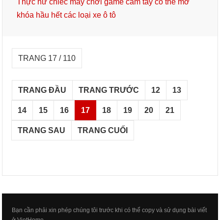
Thực hư chiếc máy chơi game cầm tay có thể mở
khóa hầu hết các loại xe ô tô
TRANG 17 / 110
TRANG ĐẦU
TRANG TRƯỚC
12
13
14
15
16
17
18
19
20
21
TRANG SAU
TRANG CUỐI
Bạn cần phải xin phép chúng tôi trước khi có thể copy và sử dụng bài viết