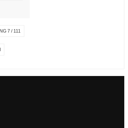
G 7 / 111
I