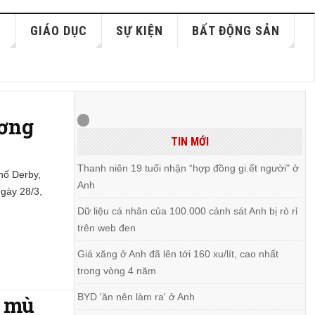
S
GIÁO DỤC
SỰ KIỆN
BẤT ĐỘNG SẢN
ương
TIN MỚI
Thanh niên 19 tuổi nhận “hợp đồng gi.ết người" ở
phố Derby,
Anh
gày 28/3,
Dữ liệu cá nhân của 100.000 cảnh sát Anh bị rò rỉ
trên web đen
Giá xăng ở Anh đã lên tới 160 xu/lít, cao nhất
trong vòng 4 năm
BYD 'ăn nên làm ra' ở Anh
m mù