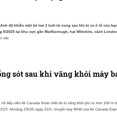
Anh đã khiến một bé trai 2 tuổi tử vong sau khi bị xe ô tô của bạn
ng 5/2025 tại khu vực gần Marlborough, hạt Wiltshire, cách Lond
c xác
ống sót sau khi văng khỏi máy b
nữ tiếp viên Air Canada thoát chết dù bị văng khỏi phi cơ hơn 100 m tr
 22/3. Khoảng 23h35 ngày 22/3, chuyến bay 8646 của Air Canada Exp