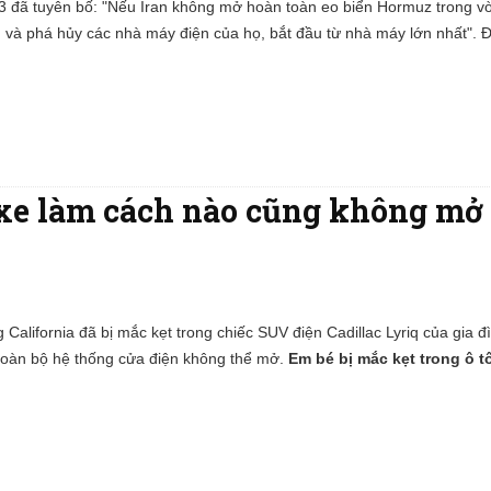
 đã tuyên bố: "Nếu Iran không mở hoàn toàn eo biển Hormuz trong vò
g và phá hủy các nhà máy điện của họ, bắt đầu từ nhà máy lớn nhất". Đá
 xe làm cách nào cũng không mở
 California đã bị mắc kẹt trong chiếc SUV điện Cadillac Lyriq của gia đ
ến toàn bộ hệ thống cửa điện không thể mở.
Em bé bị mắc kẹt trong ô t