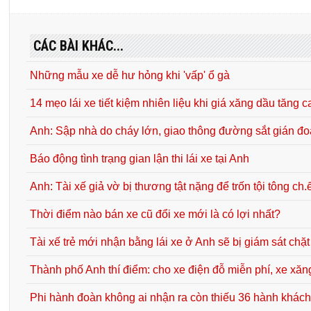
CÁC BÀI KHÁC...
Những mẫu xe dễ hư hỏng khi 'vấp' ổ gà
14 mẹo lái xe tiết kiệm nhiên liệu khi giá xăng dầu tăng c
Anh: Sập nhà do cháy lớn, giao thông đường sắt gián đ
Báo động tình trạng gian lận thi lái xe tại Anh
Anh: Tài xế giả vờ bị thương tật nặng để trốn tội tông ch.
Thời điểm nào bán xe cũ đổi xe mới là có lợi nhất?
Tài xế trẻ mới nhận bằng lái xe ở Anh sẽ bị giám sát chặt
Thành phố Anh thí điểm: cho xe điện đỗ miễn phí, xe xăng
Phi hành đoàn không ai nhận ra còn thiếu 36 hành khách