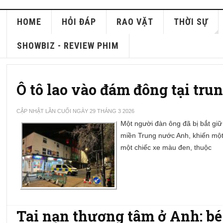
HOME
HỎI ĐÁP
RAO VẶT
THỜI SỰ
SHOWBIZ - REVIEW PHIM
Ô tô lao vào đám đông tại tru
CẬP NHẬT LẦN CUỐI NGÀY 29 THÁNG 3 2026
Một người đàn ông đã bị bắt giữ 
miền Trung nước Anh, khiến một
một chiếc xe màu đen, thuộc
Tai nạn thương tâm ở Anh: bé 