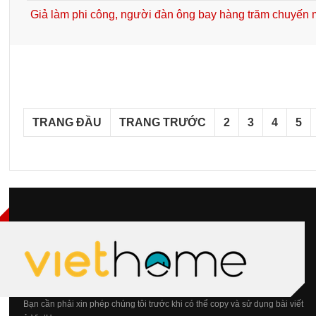
Giả làm phi công, người đàn ông bay hàng trăm chuyến 
TRANG ĐẦU
TRANG TRƯỚC
2
3
4
5
Bạn cần phải xin phép chúng tôi trước khi có thể copy và sử dụng bài viết