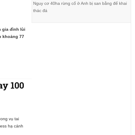
Nguy cơ 40ha rừng cổ ở Anh bị san bằng để khai
thác đá
 gia đình lùi
on khoảng 77
ay 100
ong vụ tai
ress hạ cánh