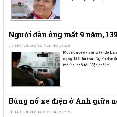
Người đàn ông mất 9 năm, 139 
CẬP NHẬT LẦN CUỐI NGÀY 25 THÁNG 3 2026
Một người đàn ông tại Ba Lan 
cộng 139 lần thử.
Người đàn ôn
mà ít ai ngờ tới. Việc phải thi
Bùng nổ xe điện ở Anh giữa 
CẬP NHẬT LẦN CUỐI NGÀY 22 THÁNG 3 2026