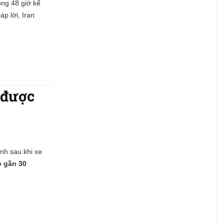
ng 48 giờ kể
p lời, Iran
 được
ình sau khi xe
ô gần 30