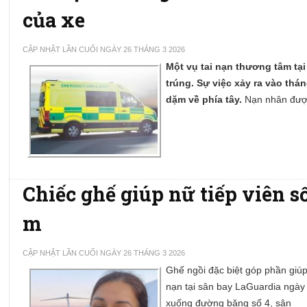
của xe
CẬP NHẬT LẦN CUỐI NGÀY 26 THÁNG 3 2026
Một vụ tai nạn thương tâm tại 
trúng. Sự việc xảy ra vào thá
dặm về phía tây.
Nạn nhân đượ
Chiếc ghế giúp nữ tiếp viên s
m
CẬP NHẬT LẦN CUỐI NGÀY 26 THÁNG 3 2026
Ghế ngồi đặc biệt góp phần giúp 
nạn tại sân bay LaGuardia ngày
xuống đường băng số 4, sân