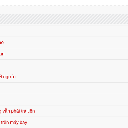
ao
oạn
ết người
 vẫn phải trả tiền
 trên máy bay