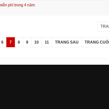
miễn phí trong 4 năm
TRAN
6
7
8
9
10
11
TRANG SAU
TRANG CUỐ