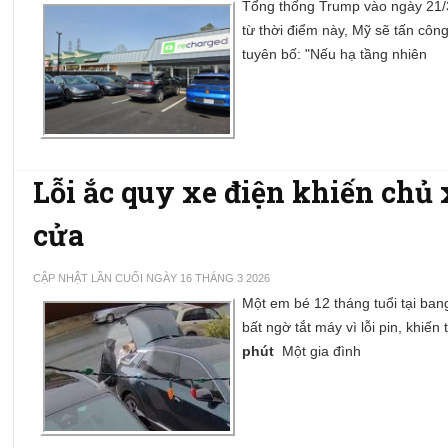
Tổng thống Trump vào ngày 21/3
từ thời điểm này, Mỹ sẽ tấn côn
tuyên bố: "Nếu hạ tầng nhiên
Lỗi ắc quy xe điện khiến chủ
cửa
CẬP NHẬT LẦN CUỐI NGÀY 16 THÁNG 3 2026
Một em bé 12 tháng tuổi tại bang
bất ngờ tắt máy vì lỗi pin, khi
phút
Một gia đình