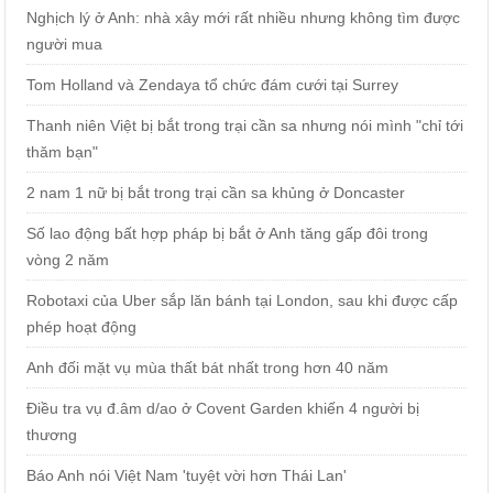
Nghịch lý ở Anh: nhà xây mới rất nhiều nhưng không tìm được
người mua
Tom Holland và Zendaya tổ chức đám cưới tại Surrey
Thanh niên Việt bị bắt trong trại cần sa nhưng nói mình "chỉ tới
thăm bạn"
2 nam 1 nữ bị bắt trong trại cần sa khủng ở Doncaster
Số lao động bất hợp pháp bị bắt ở Anh tăng gấp đôi trong
vòng 2 năm
Robotaxi của Uber sắp lăn bánh tại London, sau khi được cấp
phép hoạt động
Anh đối mặt vụ mùa thất bát nhất trong hơn 40 năm
Điều tra vụ đ.âm d/ao ở Covent Garden khiến 4 người bị
thương
Báo Anh nói Việt Nam 'tuyệt vời hơn Thái Lan'