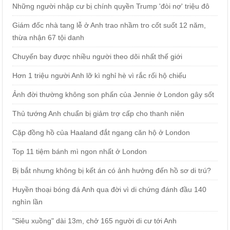
Những người nhập cư bị chính quyền Trump 'đòi nợ' triệu đô
Giám đốc nhà tang lễ ở Anh trao nhầm tro cốt suốt 12 năm,
thừa nhận 67 tội danh
Chuyến bay được nhiều người theo dõi nhất thế giới
Hơn 1 triệu người Anh lỡ kì nghỉ hè vì rắc rối hộ chiếu
Ảnh đời thường không son phấn của Jennie ở London gây sốt
Thủ tướng Anh chuẩn bị giảm trợ cấp cho thanh niên
Cặp đồng hồ của Haaland đắt ngang căn hộ ở London
Top 11 tiệm bánh mì ngon nhất ở London
Bị bắt nhưng không bị kết án có ảnh hưởng đến hồ sơ di trú?
Huyền thoại bóng đá Anh qua đời vì di chứng đánh đầu 140
nghìn lần
"Siêu xuồng" dài 13m, chở 165 người di cư tới Anh