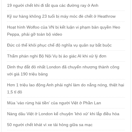
19 người chết khi đi tắt qua các đường ray ở Anh
Kỹ sư hàng không 23 tuổi bị máy móc đè chết ở Heathrow
Hoạt hình Wolfoo của VN bị kết luận vi phạm bản quyền Heo
Peppa, phải gỡ toàn bộ video
Đức có thể khôi phục chế độ nghĩa vụ quân sự bắt buộc
Thẩm phán nghi Bộ Nội Vụ bị ảo giác AI khi xử lý đơn
Dinh thự đắt đỏ nhất London đã chuyển nhượng thành công
với giá 190 triệu bảng
Hơn 1 triệu lao động Anh phải nghỉ làm do nắng nóng, thiệt hại
1,5 tỉ đô
Mùa 'vào rừng hái tiền' của người Việt ở Phần Lan
Nàng dâu Việt ở London kể chuyện 'khó xử' khi lắp điều hòa
50 người chết khát vì xe tải hỏng giữa sa mạc