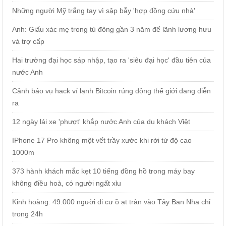
Những người Mỹ trắng tay vì sập bẫy 'hợp đồng cứu nhà'
Anh: Giấu xác mẹ trong tủ đông gần 3 năm để lãnh lương hưu
và trợ cấp
Hai trường đại học sáp nhập, tạo ra 'siêu đại học' đầu tiên của
nước Anh
Cảnh báo vụ hack ví lạnh Bitcoin rúng động thế giới đang diễn
ra
12 ngày lái xe 'phượt' khắp nước Anh của du khách Việt
IPhone 17 Pro không một vết trầy xước khi rời từ độ cao
1000m
373 hành khách mắc kẹt 10 tiếng đồng hồ trong máy bay
không điều hoà, có người ngất xỉu
Kinh hoàng: 49.000 người di cư ồ ạt tràn vào Tây Ban Nha chỉ
trong 24h