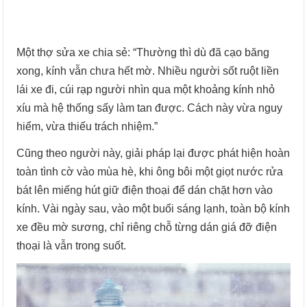
Một thợ sửa xe chia sẻ: “Thường thì dù đã cạo băng
xong, kính vẫn chưa hết mờ. Nhiều người sốt ruột liền
lái xe đi, cúi rạp người nhìn qua một khoảng kính nhỏ
xíu mà hệ thống sấy làm tan được. Cách này vừa nguy
hiểm, vừa thiếu trách nhiệm.”
Cũng theo người này, giải pháp lại được phát hiện hoàn
toàn tình cờ vào mùa hè, khi ông bôi một giọt nước rửa
bát lên miếng hút giữ điện thoại để dán chặt hơn vào
kính. Vài ngày sau, vào một buổi sáng lạnh, toàn bộ kính
xe đều mờ sương, chỉ riêng chỗ từng dán giá đỡ điện
thoại là vẫn trong suốt.