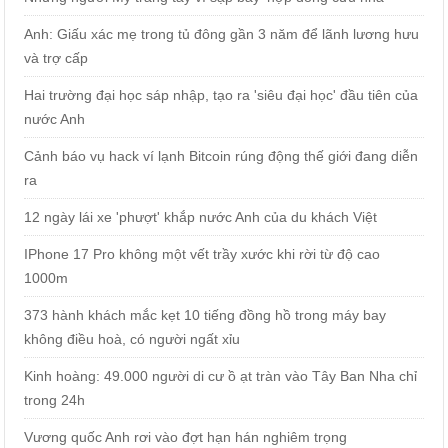
Anh: Giấu xác mẹ trong tủ đông gần 3 năm để lãnh lương hưu
và trợ cấp
Hai trường đại học sáp nhập, tạo ra 'siêu đại học' đầu tiên của
nước Anh
Cảnh báo vụ hack ví lạnh Bitcoin rúng động thế giới đang diễn
ra
12 ngày lái xe 'phượt' khắp nước Anh của du khách Việt
IPhone 17 Pro không một vết trầy xước khi rời từ độ cao
1000m
373 hành khách mắc kẹt 10 tiếng đồng hồ trong máy bay
không điều hoà, có người ngất xỉu
Kinh hoàng: 49.000 người di cư ồ ạt tràn vào Tây Ban Nha chỉ
trong 24h
Vương quốc Anh rơi vào đợt hạn hán nghiêm trọng