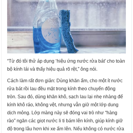
“Từ đó tôi thử áp dụng ‘hiệu ứng nước rửa bát’ cho toàn
bộ kính lái và thấy hiệu quả rõ rệt,” ông nói.
Cách làm rất đơn giản: Dùng khăn ẩm, cho một ít nước
rửa bát rồi lau đều mặt trong kính theo chuyển động
tròn. Sau đó, dùng khăn khô, sạch lau lại nhẹ nhàng để
kính khô ráo, không vệt, nhưng vẫn giữ một lớp dung
dịch mỏng. Lớp màng này sẽ đóng vai trò như “hàng
rào” ngăn các giọt nước li ti bám lên kính, giúp kính giữ
độ trong lâu hơn khi xe ấm lên. Nếu không có nước rửa