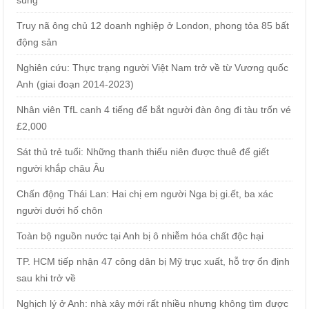
Truy nã ông chủ 12 doanh nghiệp ở London, phong tỏa 85 bất
động sản
Nghiên cứu: Thực trạng người Việt Nam trở về từ Vương quốc
Anh (giai đoạn 2014-2023)
Nhân viên TfL canh 4 tiếng để bắt người đàn ông đi tàu trốn vé
£2,000
Sát thủ trẻ tuổi: Những thanh thiếu niên được thuê để giết
người khắp châu Âu
Chấn động Thái Lan: Hai chị em người Nga bị gi.ết, ba xác
người dưới hố chôn
Toàn bộ nguồn nước tại Anh bị ô nhiễm hóa chất độc hại
TP. HCM tiếp nhận 47 công dân bị Mỹ trục xuất, hỗ trợ ổn định
sau khi trở về
Nghịch lý ở Anh: nhà xây mới rất nhiều nhưng không tìm được