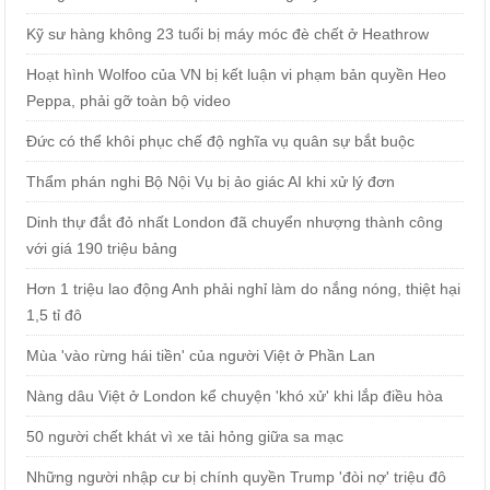
Kỹ sư hàng không 23 tuổi bị máy móc đè chết ở Heathrow
Hoạt hình Wolfoo của VN bị kết luận vi phạm bản quyền Heo
Peppa, phải gỡ toàn bộ video
Đức có thể khôi phục chế độ nghĩa vụ quân sự bắt buộc
Thẩm phán nghi Bộ Nội Vụ bị ảo giác AI khi xử lý đơn
Dinh thự đắt đỏ nhất London đã chuyển nhượng thành công
với giá 190 triệu bảng
Hơn 1 triệu lao động Anh phải nghỉ làm do nắng nóng, thiệt hại
1,5 tỉ đô
Mùa 'vào rừng hái tiền' của người Việt ở Phần Lan
Nàng dâu Việt ở London kể chuyện 'khó xử' khi lắp điều hòa
50 người chết khát vì xe tải hỏng giữa sa mạc
Những người nhập cư bị chính quyền Trump 'đòi nợ' triệu đô