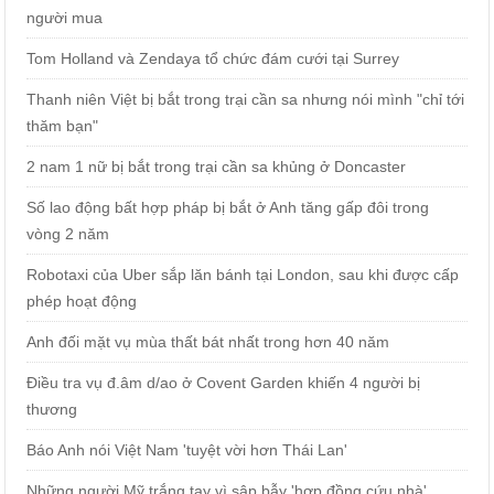
người mua
Tom Holland và Zendaya tổ chức đám cưới tại Surrey
Thanh niên Việt bị bắt trong trại cần sa nhưng nói mình "chỉ tới
thăm bạn"
2 nam 1 nữ bị bắt trong trại cần sa khủng ở Doncaster
Số lao động bất hợp pháp bị bắt ở Anh tăng gấp đôi trong
vòng 2 năm
Robotaxi của Uber sắp lăn bánh tại London, sau khi được cấp
phép hoạt động
Anh đối mặt vụ mùa thất bát nhất trong hơn 40 năm
Điều tra vụ đ.âm d/ao ở Covent Garden khiến 4 người bị
thương
Báo Anh nói Việt Nam 'tuyệt vời hơn Thái Lan'
Những người Mỹ trắng tay vì sập bẫy 'hợp đồng cứu nhà'