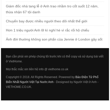
Giám đốc nhà tang lễ ở Anh trao nhầm tro cốt suốt 12 năm,
thừa nhận 67 tội danh
Chuyến bay được nhiều người theo dõi nhất thế giới
Hơn 1 triệu người Anh lỡ kì nghỉ hè vì rắc rối hộ chiếu
Ảnh đời thường không son phấn của Jennie ở London gây sốt
Bạn cần phải xin phép chúng tôi trước khi có thể copy và sử dụng bài viết
ở VietHome.
Mọi thắc mắc xin liên hệ info @ viethome.co.uk
Copyright © 2018. All Rights Reserved. Powered by
Báo Điện Tử Phổ
Biến Nhất Người Việt Tại Nước Anh
- Designed by Người Việt ở Anh -
VIETHOME.CO.UK.