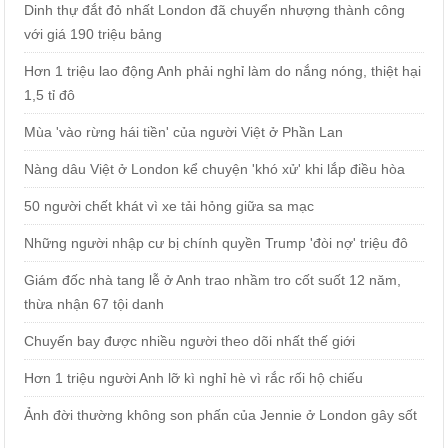
Dinh thự đắt đỏ nhất London đã chuyển nhượng thành công
với giá 190 triệu bảng
Hơn 1 triệu lao động Anh phải nghỉ làm do nắng nóng, thiệt hại
1,5 tỉ đô
Mùa 'vào rừng hái tiền' của người Việt ở Phần Lan
Nàng dâu Việt ở London kể chuyện 'khó xử' khi lắp điều hòa
50 người chết khát vì xe tải hỏng giữa sa mạc
Những người nhập cư bị chính quyền Trump 'đòi nợ' triệu đô
Giám đốc nhà tang lễ ở Anh trao nhầm tro cốt suốt 12 năm,
thừa nhận 67 tội danh
Chuyến bay được nhiều người theo dõi nhất thế giới
Hơn 1 triệu người Anh lỡ kì nghỉ hè vì rắc rối hộ chiếu
Ảnh đời thường không son phấn của Jennie ở London gây sốt