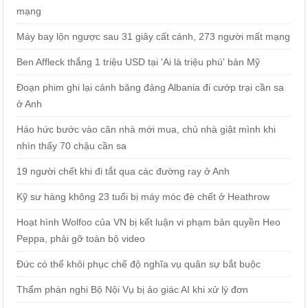
mạng
Máy bay lộn ngược sau 31 giây cất cánh, 273 người mất mạng
Ben Affleck thắng 1 triệu USD tại 'Ai là triệu phú' bản Mỹ
Đoạn phim ghi lại cảnh băng đảng Albania đi cướp trại cần sa
ở Anh
Háo hức bước vào căn nhà mới mua, chủ nhà giật mình khi
nhìn thấy 70 chậu cần sa
19 người chết khi đi tắt qua các đường ray ở Anh
Kỹ sư hàng không 23 tuổi bị máy móc đè chết ở Heathrow
Hoạt hình Wolfoo của VN bị kết luận vi phạm bản quyền Heo
Peppa, phải gỡ toàn bộ video
Đức có thể khôi phục chế độ nghĩa vụ quân sự bắt buộc
Thẩm phán nghi Bộ Nội Vụ bị ảo giác AI khi xử lý đơn