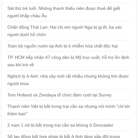
Sát thủ trẻ tuổi: Những thanh thiếu niên được thuê để giết
người khắp châu Âu
Chấn động Thái Lan: Hai chị em người Nga bị gi.ết, ba xác
người dưới hố chôn
Toàn bộ nguồn nước tại Anh bị ô nhiễm hóa chất độc hại
TP. HCM tiếp nhận 47 công dân bị Mỹ trục xuất, hỗ trợ ổn định
sau khi trở về
Nghịch lý ở Anh: nhà xây mới rất nhiều nhưng không tìm được
người mua
Tom Holland và Zendaya tổ chức đám cưới tại Surrey
Thanh niên Việt bị bắt trong trại cần sa nhưng nói mình "chỉ tới
thăm bạn"
2 nam 1 nữ bị bắt trong trại cần sa khủng ở Doncaster
Số lao động bất hợp pháp bị bắt ở Anh tăng gấp đôi trong