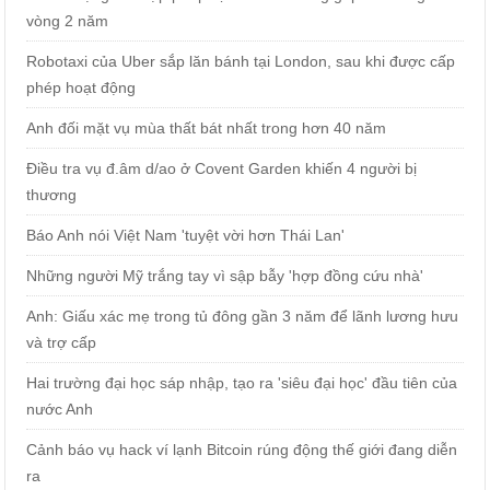
vòng 2 năm
Robotaxi của Uber sắp lăn bánh tại London, sau khi được cấp
phép hoạt động
Anh đối mặt vụ mùa thất bát nhất trong hơn 40 năm
Điều tra vụ đ.âm d/ao ở Covent Garden khiến 4 người bị
thương
Báo Anh nói Việt Nam 'tuyệt vời hơn Thái Lan'
Những người Mỹ trắng tay vì sập bẫy 'hợp đồng cứu nhà'
Anh: Giấu xác mẹ trong tủ đông gần 3 năm để lãnh lương hưu
và trợ cấp
Hai trường đại học sáp nhập, tạo ra 'siêu đại học' đầu tiên của
nước Anh
Cảnh báo vụ hack ví lạnh Bitcoin rúng động thế giới đang diễn
ra