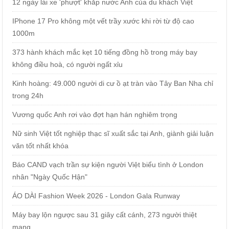
12 ngày lái xe 'phượt' khắp nước Anh của du khách Việt
IPhone 17 Pro không một vết trầy xước khi rời từ độ cao
1000m
373 hành khách mắc kẹt 10 tiếng đồng hồ trong máy bay
không điều hoà, có người ngất xỉu
Kinh hoàng: 49.000 người di cư ồ ạt tràn vào Tây Ban Nha chỉ
trong 24h
Vương quốc Anh rơi vào đợt hạn hán nghiêm trọng
Nữ sinh Việt tốt nghiệp thạc sĩ xuất sắc tại Anh, giành giải luận
văn tốt nhất khóa
Báo CAND vạch trần sự kiện người Việt biểu tình ở London
nhân "Ngày Quốc Hận"
ÁO DÀI Fashion Week 2026 - London Gala Runway
Máy bay lộn ngược sau 31 giây cất cánh, 273 người thiệt
mạng