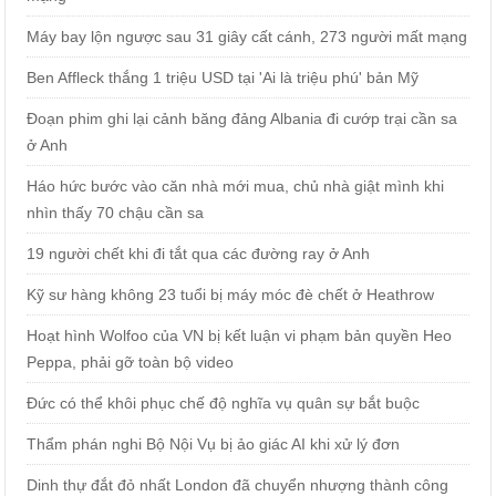
Máy bay lộn ngược sau 31 giây cất cánh, 273 người mất mạng
Ben Affleck thắng 1 triệu USD tại 'Ai là triệu phú' bản Mỹ
Đoạn phim ghi lại cảnh băng đảng Albania đi cướp trại cần sa
ở Anh
Háo hức bước vào căn nhà mới mua, chủ nhà giật mình khi
nhìn thấy 70 chậu cần sa
19 người chết khi đi tắt qua các đường ray ở Anh
Kỹ sư hàng không 23 tuổi bị máy móc đè chết ở Heathrow
Hoạt hình Wolfoo của VN bị kết luận vi phạm bản quyền Heo
Peppa, phải gỡ toàn bộ video
Đức có thể khôi phục chế độ nghĩa vụ quân sự bắt buộc
Thẩm phán nghi Bộ Nội Vụ bị ảo giác AI khi xử lý đơn
Dinh thự đắt đỏ nhất London đã chuyển nhượng thành công