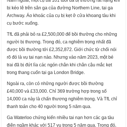
Năm ngoái, một cụ bà 101 tuổi đã bị thương rất nặng khi
bị kéo lê trên sân ga của đường Northern Line, tại ga
Archway. Áo khoác của cụ bị kẹt ở cửa khoang tàu khi
cụ bước xuống.
TfL đã phải bỏ ra £2,500,000 để bồi thường cho những
người bị thương. Trong đó, ca nghiêm trọng nhất đã
được bồi thường tới £2,352,872. Giới chức từ chối nói
rõ đó là vụ tai nạn nào. Nhưng vào năm 2023, một bé
trai đã bị đứt lìa các ngón chân khi chân cậu mắc kẹt
trong thang cuốn tại ga London Bridge.
Ngoài ra, còn có những người được bồi thường
£40,000 và £33,000. Chỉ 369 trường hợp trong số
14,000 ca này là chấn thương nghiêm trọng. Và TfL chỉ
thanh toán cho 40 người trong 5 năm qua.
Ga Waterloo chứng kiến nhiều tai nạn hơn các ga tàu
điện ngầm khác với 517 vụ trong 5 năm qua. Trong đó,