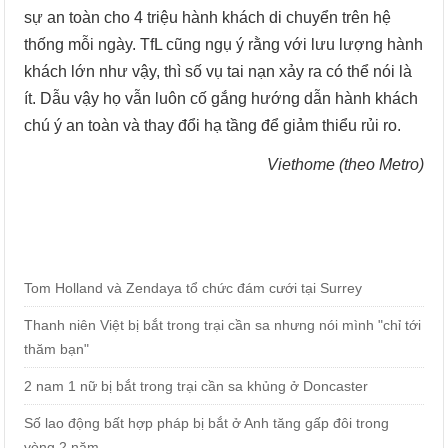
sự an toàn cho 4 triệu hành khách di chuyển trên hệ
thống mỗi ngày. TfL cũng ngụ ý rằng với lưu lượng hành
khách lớn như vậy, thì số vụ tai nạn xảy ra có thể nói là
ít. Dẫu vậy họ vẫn luôn cố gắng hướng dẫn hành khách
chú ý an toàn và thay đổi hạ tầng để giảm thiểu rủi ro.
Viethome (theo Metro)
Tom Holland và Zendaya tổ chức đám cưới tại Surrey
Thanh niên Việt bị bắt trong trại cần sa nhưng nói mình "chỉ tới
thăm bạn"
2 nam 1 nữ bị bắt trong trại cần sa khủng ở Doncaster
Số lao động bất hợp pháp bị bắt ở Anh tăng gấp đôi trong
vòng 2 năm