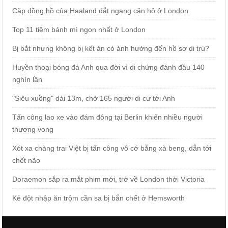
Cặp đồng hồ của Haaland đắt ngang căn hộ ở London
Top 11 tiệm bánh mì ngon nhất ở London
Bị bắt nhưng không bị kết án có ảnh hưởng đến hồ sơ di trú?
Huyền thoại bóng đá Anh qua đời vì di chứng đánh đầu 140
nghìn lần
"Siêu xuồng" dài 13m, chở 165 người di cư tới Anh
Tấn công lao xe vào đám đông tại Berlin khiến nhiều người
thương vong
Xót xa chàng trai Việt bị tấn công vô cớ bằng xà beng, dẫn tới
chết não
Doraemon sắp ra mắt phim mới, trở về London thời Victoria
Kẻ đột nhập ăn trộm cần sa bị bắn chết ở Hemsworth