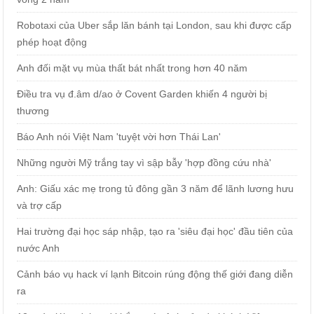
Robotaxi của Uber sắp lăn bánh tại London, sau khi được cấp
phép hoạt động
Anh đối mặt vụ mùa thất bát nhất trong hơn 40 năm
Điều tra vụ đ.âm d/ao ở Covent Garden khiến 4 người bị
thương
Báo Anh nói Việt Nam 'tuyệt vời hơn Thái Lan'
Những người Mỹ trắng tay vì sập bẫy 'hợp đồng cứu nhà'
Anh: Giấu xác mẹ trong tủ đông gần 3 năm để lãnh lương hưu
và trợ cấp
Hai trường đại học sáp nhập, tạo ra 'siêu đại học' đầu tiên của
nước Anh
Cảnh báo vụ hack ví lạnh Bitcoin rúng động thế giới đang diễn
ra