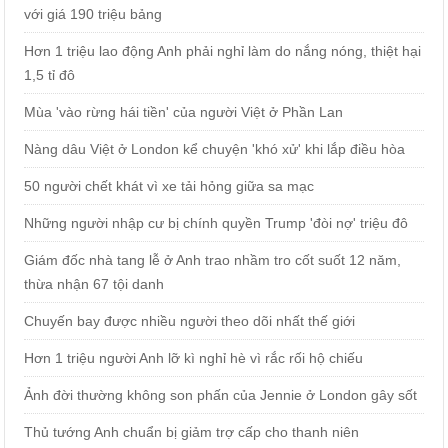
với giá 190 triệu bảng
Hơn 1 triệu lao động Anh phải nghỉ làm do nắng nóng, thiệt hại
1,5 tỉ đô
Mùa 'vào rừng hái tiền' của người Việt ở Phần Lan
Nàng dâu Việt ở London kể chuyện 'khó xử' khi lắp điều hòa
50 người chết khát vì xe tải hỏng giữa sa mạc
Những người nhập cư bị chính quyền Trump 'đòi nợ' triệu đô
Giám đốc nhà tang lễ ở Anh trao nhầm tro cốt suốt 12 năm,
thừa nhận 67 tội danh
Chuyến bay được nhiều người theo dõi nhất thế giới
Hơn 1 triệu người Anh lỡ kì nghỉ hè vì rắc rối hộ chiếu
Ảnh đời thường không son phấn của Jennie ở London gây sốt
Thủ tướng Anh chuẩn bị giảm trợ cấp cho thanh niên