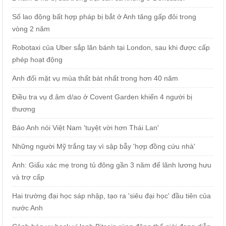
Số lao động bất hợp pháp bị bắt ở Anh tăng gấp đôi trong
vòng 2 năm
Robotaxi của Uber sắp lăn bánh tại London, sau khi được cấp
phép hoạt động
Anh đối mặt vụ mùa thất bát nhất trong hơn 40 năm
Điều tra vụ đ.âm d/ao ở Covent Garden khiến 4 người bị
thương
Báo Anh nói Việt Nam 'tuyệt vời hơn Thái Lan'
Những người Mỹ trắng tay vì sập bẫy 'hợp đồng cứu nhà'
Anh: Giấu xác mẹ trong tủ đông gần 3 năm để lãnh lương hưu
và trợ cấp
Hai trường đại học sáp nhập, tạo ra 'siêu đại học' đầu tiên của
nước Anh