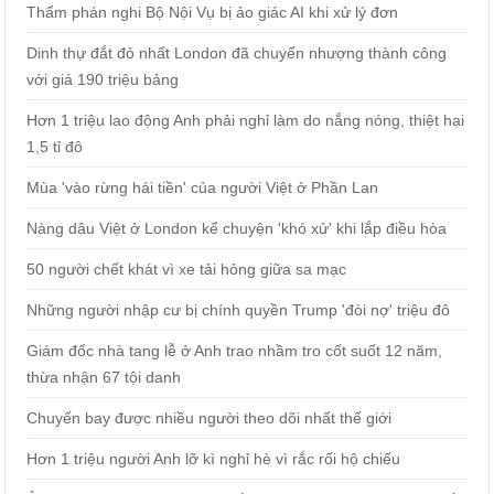
Thẩm phán nghi Bộ Nội Vụ bị ảo giác AI khi xử lý đơn
Dinh thự đắt đỏ nhất London đã chuyển nhượng thành công
với giá 190 triệu bảng
Hơn 1 triệu lao động Anh phải nghỉ làm do nắng nóng, thiệt hại
1,5 tỉ đô
Mùa 'vào rừng hái tiền' của người Việt ở Phần Lan
Nàng dâu Việt ở London kể chuyện 'khó xử' khi lắp điều hòa
50 người chết khát vì xe tải hỏng giữa sa mạc
Những người nhập cư bị chính quyền Trump 'đòi nợ' triệu đô
Giám đốc nhà tang lễ ở Anh trao nhầm tro cốt suốt 12 năm,
thừa nhận 67 tội danh
Chuyến bay được nhiều người theo dõi nhất thế giới
Hơn 1 triệu người Anh lỡ kì nghỉ hè vì rắc rối hộ chiếu