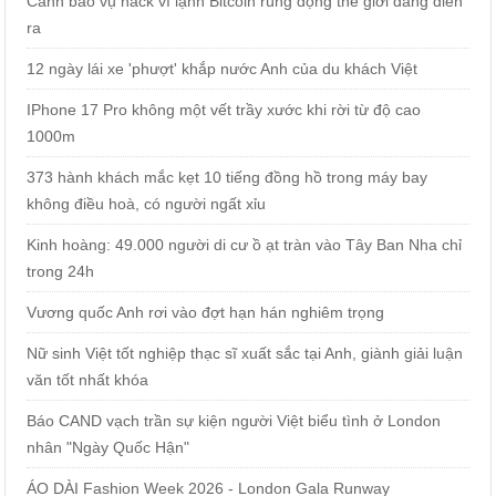
Cảnh báo vụ hack ví lạnh Bitcoin rúng động thế giới đang diễn
ra
12 ngày lái xe 'phượt' khắp nước Anh của du khách Việt
IPhone 17 Pro không một vết trầy xước khi rời từ độ cao
1000m
373 hành khách mắc kẹt 10 tiếng đồng hồ trong máy bay
không điều hoà, có người ngất xỉu
Kinh hoàng: 49.000 người di cư ồ ạt tràn vào Tây Ban Nha chỉ
trong 24h
Vương quốc Anh rơi vào đợt hạn hán nghiêm trọng
Nữ sinh Việt tốt nghiệp thạc sĩ xuất sắc tại Anh, giành giải luận
văn tốt nhất khóa
Báo CAND vạch trần sự kiện người Việt biểu tình ở London
nhân "Ngày Quốc Hận"
ÁO DÀI Fashion Week 2026 - London Gala Runway