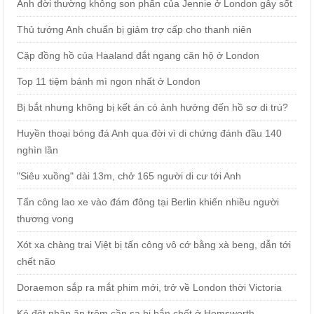
Ảnh đời thường không son phấn của Jennie ở London gây sốt
Thủ tướng Anh chuẩn bị giảm trợ cấp cho thanh niên
Cặp đồng hồ của Haaland đắt ngang căn hộ ở London
Top 11 tiệm bánh mì ngon nhất ở London
Bị bắt nhưng không bị kết án có ảnh hưởng đến hồ sơ di trú?
Huyền thoại bóng đá Anh qua đời vì di chứng đánh đầu 140
nghìn lần
"Siêu xuồng" dài 13m, chở 165 người di cư tới Anh
Tấn công lao xe vào đám đông tại Berlin khiến nhiều người
thương vong
Xót xa chàng trai Việt bị tấn công vô cớ bằng xà beng, dẫn tới
chết não
Doraemon sắp ra mắt phim mới, trở về London thời Victoria
Kẻ đột nhập ăn trộm cần sa bị bắn chết ở Hemsworth