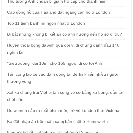
Thủ tướng Anh chuẩn bị giảm trợ cấp cho thanh niên
Cặp đồng hồ của Haaland đắt ngang căn hộ ở London
Top 11 tiệm bánh mì ngon nhất ở London
Bị bắt nhưng không bị kết án có ảnh hưởng đến hồ sơ di trú?
Huyền thoại bóng đá Anh qua đời vì di chứng đánh đầu 140
nghìn lần
"Siêu xuồng" dài 13m, chở 165 người di cư tới Anh
Tấn công lao xe vào đám đông tại Berlin khiến nhiều người
thương vong
Xót xa chàng trai Việt bị tấn công vô cớ bằng xà beng, dẫn tới
chết não
Doraemon sắp ra mắt phim mới, trở về London thời Victoria
Kẻ đột nhập ăn trộm cần sa bị bắn chết ở Hemsworth
8 người bị bắt vì đánh bạc trái phép ở Doncaster