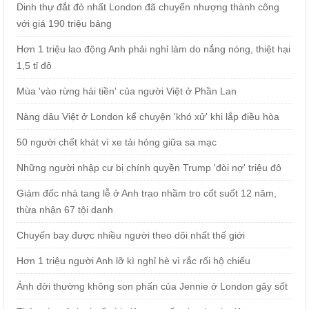
Dinh thự đắt đỏ nhất London đã chuyển nhượng thành công
với giá 190 triệu bảng
Hơn 1 triệu lao động Anh phải nghỉ làm do nắng nóng, thiệt hại
1,5 tỉ đô
Mùa 'vào rừng hái tiền' của người Việt ở Phần Lan
Nàng dâu Việt ở London kể chuyện 'khó xử' khi lắp điều hòa
50 người chết khát vì xe tải hỏng giữa sa mạc
Những người nhập cư bị chính quyền Trump 'đòi nợ' triệu đô
Giám đốc nhà tang lễ ở Anh trao nhầm tro cốt suốt 12 năm,
thừa nhận 67 tội danh
Chuyến bay được nhiều người theo dõi nhất thế giới
Hơn 1 triệu người Anh lỡ kì nghỉ hè vì rắc rối hộ chiếu
Ảnh đời thường không son phấn của Jennie ở London gây sốt