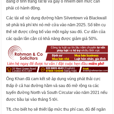
đang ở tình trạng rất tệ và gây ô nhiễm đến mức cần
phải có hành động.
Các tài xế sử dụng đường hầm Silvertown và Blackwall
sẽ phải trả phí khi nó mở cửa vào năm 2025. Số tiền cụ
thể sẽ được công bố vào một ngày sau đó. Cư dân của
các quận lân cận có khả năng được giảm giá 50%.
Ông Khan đã cam kết sẽ áp dụng vùng phát thải cực
thấp ở cả hai đường hầm và sau đó mở rộng ra các
tuyến đường North và South Circular vào năm 2021 nếu
được bầu lại vào tháng 5 tới.
TfL cho biết họ sẽ thiết lập mức thu phí cao, đủ để ngăn