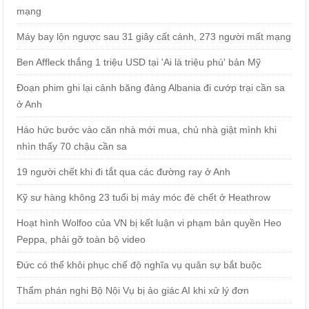
mạng
Máy bay lộn ngược sau 31 giây cất cánh, 273 người mất mạng
Ben Affleck thắng 1 triệu USD tại 'Ai là triệu phú' bản Mỹ
Đoạn phim ghi lại cảnh băng đảng Albania đi cướp trại cần sa
ở Anh
Háo hức bước vào căn nhà mới mua, chủ nhà giật mình khi
nhìn thấy 70 chậu cần sa
19 người chết khi đi tắt qua các đường ray ở Anh
Kỹ sư hàng không 23 tuổi bị máy móc đè chết ở Heathrow
Hoạt hình Wolfoo của VN bị kết luận vi phạm bản quyền Heo
Peppa, phải gỡ toàn bộ video
Đức có thể khôi phục chế độ nghĩa vụ quân sự bắt buộc
Thẩm phán nghi Bộ Nội Vụ bị ảo giác AI khi xử lý đơn