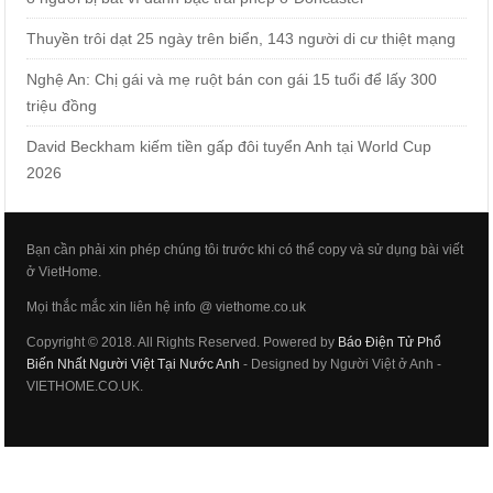
Thuyền trôi dạt 25 ngày trên biển, 143 người di cư thiệt mạng
Nghệ An: Chị gái và mẹ ruột bán con gái 15 tuổi để lấy 300
triệu đồng
David Beckham kiếm tiền gấp đôi tuyển Anh tại World Cup
2026
Bạn cần phải xin phép chúng tôi trước khi có thể copy và sử dụng bài viết
ở VietHome.
Mọi thắc mắc xin liên hệ info @ viethome.co.uk
Copyright © 2018. All Rights Reserved. Powered by
Báo Điện Tử Phổ
Biến Nhất Người Việt Tại Nước Anh
- Designed by Người Việt ở Anh -
VIETHOME.CO.UK.