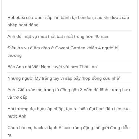
Robotaxi của Uber sắp lăn bánh tại London, sau khi được cấp
phép hoạt động
Anh đối mặt vụ mùa thất bát nhất trong hơn 40 năm
Điều tra vụ đ.âm d/ao ở Covent Garden khiến 4 người bị
thương
Báo Anh nói Việt Nam 'tuyệt vời hơn Thái Lan'
Những người Mỹ trắng tay vì sập bẫy 'hợp đồng cứu nhà'
Anh: Giấu xác mẹ trong tủ đông gần 3 năm để lãnh lương hưu
và trợ cấp
Hai trường đại học sáp nhập, tạo ra 'siêu đại học' đầu tiên của
nước Anh
Cảnh báo vụ hack ví lạnh Bitcoin rúng động thế giới đang diễn
ra