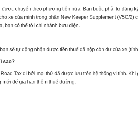
g được chuyển theo phương tiện nữa. Bạn buộc phải tự đăng k
ế cho xe của mình trong phần New Keeper Supplement (V5C/2)
a, bạn có thể tới chi nhánh bưu điện.
ạn sẽ tự động nhận được tiền thuế đã nộp còn dư của xe (tính 
hì sao?
 Road Tax đi bởi mọi thứ đã được lưu trên hệ thống vi tính. Khi
ng mới để gia hạn thêm thuế đường.