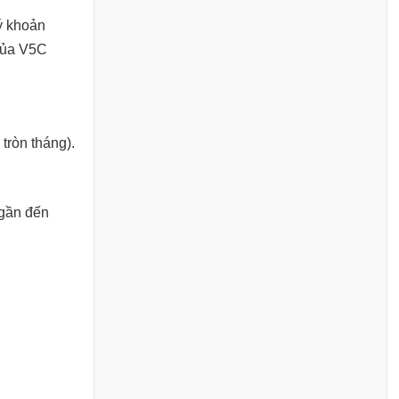
ý khoản
 của V5C
tròn tháng).
 gần đến