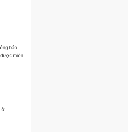
hông báo
n được miễn
k ở