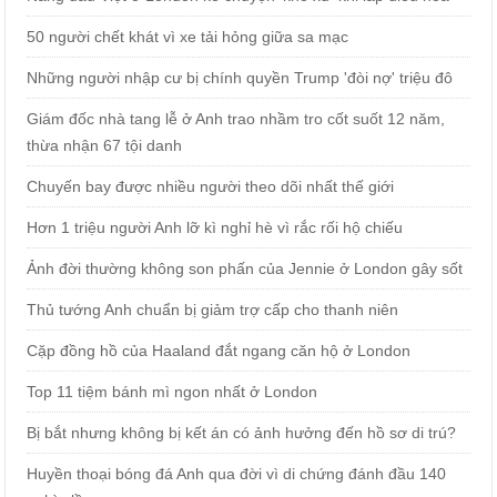
50 người chết khát vì xe tải hỏng giữa sa mạc
Những người nhập cư bị chính quyền Trump 'đòi nợ' triệu đô
Giám đốc nhà tang lễ ở Anh trao nhầm tro cốt suốt 12 năm,
thừa nhận 67 tội danh
Chuyến bay được nhiều người theo dõi nhất thế giới
Hơn 1 triệu người Anh lỡ kì nghỉ hè vì rắc rối hộ chiếu
Ảnh đời thường không son phấn của Jennie ở London gây sốt
Thủ tướng Anh chuẩn bị giảm trợ cấp cho thanh niên
Cặp đồng hồ của Haaland đắt ngang căn hộ ở London
Top 11 tiệm bánh mì ngon nhất ở London
Bị bắt nhưng không bị kết án có ảnh hưởng đến hồ sơ di trú?
Huyền thoại bóng đá Anh qua đời vì di chứng đánh đầu 140