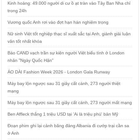
Kinh hoàng: 49.000 người di cư ồ ạt tràn vào Tây Ban Nha chỉ
trong 24h
Vương quốc Anh rơi vào đợt hạn hán nghiêm trọng
Nữ sinh Việt tốt nghiệp thạc sĩ xuất sắc tại Anh, giành giải luận
văn tốt nhất khóa
Báo CAND vạch trần sự kiện người Việt biểu tình ở London
nhân "Ngày Quốc Hận"
ÁO DÀI Fashion Week 2026 - London Gala Runway
Máy bay lộn ngược sau 31 giây cất cánh, 273 người thiệt
mạng
Máy bay lộn ngược sau 31 giây cất cánh, 273 người mất mạng
Ben Affleck thắng 1 triệu USD tại 'Ai là triệu phú' bản Mỹ
Đoạn phim ghi lại cảnh băng đảng Albania đi cướp trại cần sa
ở Anh