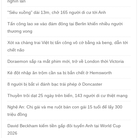
nghìn lần
"Siêu xuồng" dài 13m, chở 165 người di cư tới Anh
Tấn công lao xe vào đám đông tại Berlin khiến nhiều người
thương vong
Xót xa chàng trai Việt bị tấn công vô cớ bằng xà beng, dẫn tới
chết não
Doraemon sắp ra mắt phim mới, trở về London thời Victoria
Kẻ đột nhập ăn trộm cần sa bị bắn chết ở Hemsworth
8 người bị bắt vì đánh bạc trái phép ở Doncaster
Thuyền trôi dạt 25 ngày trên biển, 143 người di cư thiệt mạng
Nghệ An: Chị gái và mẹ ruột bán con gái 15 tuổi để lấy 300
triệu đồng
David Beckham kiếm tiền gấp đôi tuyển Anh tại World Cup
2026