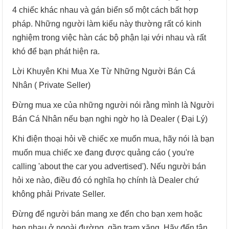
4 chiếc khác nhau và gán biển số một cách bất hợp
pháp. Những người làm kiểu này thường rất có kinh
nghiệm trong việc hàn các bộ phận lại với nhau và rất
khó để bạn phát hiện ra.
Lời Khuyên Khi Mua Xe Từ Những Người Bán Cá
Nhân ( Private Seller)
Đừng mua xe của những người nói rằng mình là Người
Bán Cá Nhân nếu bạn nghi ngờ họ là Dealer ( Đại Lý)
Khi điện thoại hỏi về chiếc xe muốn mua, hãy nói là bạn
muốn mua chiếc xe đang được quảng cáo ( you're
calling 'about the car you advertised'). Nếu người bán
hỏi xe nào, điều đó có nghĩa họ chính là Dealer chứ
không phải Private Seller.
Đừng để người bán mang xe đến cho bạn xem hoặc
hẹn nhau ở ngoài đường, gần trạm xăng. Hãy đến tận