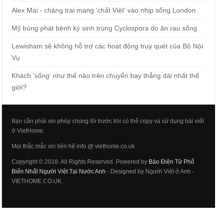
Alex Mai - chàng trai mang 'chất Việt' vào nhịp sống London
Mỹ bùng phát bệnh ký sinh trùng Cyclospora do ăn rau sống
Lewisham sẽ không hỗ trợ các hoạt động truy quét của Bộ Nội
Vụ
Khách 'sống' như thế nào trên chuyến bay thẳng dài nhất thế
giới?
Bạn cần phải xin phép chúng tôi trước khi có thể copy và sử dụng bài viết
ở VietHome.
Mọi thắc mắc xin liên hệ info @ viethome.co.uk
Copyright © 2018. All Rights Reserved. Powered by
Báo Điện Tử Phổ
Biến Nhất Người Việt Tại Nước Anh
- Designed by Người Việt ở Anh -
VIETHOME.CO.UK.