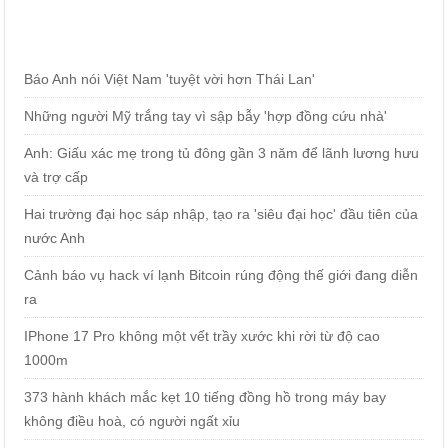
Báo Anh nói Việt Nam 'tuyệt vời hơn Thái Lan'
Những người Mỹ trắng tay vì sập bẫy 'hợp đồng cứu nhà'
Anh: Giấu xác mẹ trong tủ đông gần 3 năm để lãnh lương hưu
và trợ cấp
Hai trường đại học sáp nhập, tạo ra 'siêu đại học' đầu tiên của
nước Anh
Cảnh báo vụ hack ví lạnh Bitcoin rúng động thế giới đang diễn
ra
IPhone 17 Pro không một vết trầy xước khi rời từ độ cao
1000m
373 hành khách mắc kẹt 10 tiếng đồng hồ trong máy bay
không điều hoà, có người ngất xỉu