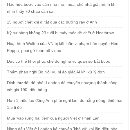
Háo hức bước vào căn nhà mới mua, chủ nhà giật mình khi
nhìn thấy 70 chậu cần sa
19 người chết khi đi tắt qua các đường ray ở Anh
Kỹ sư hàng không 23 tuổi bị máy móc đè chết ở Heathrow
Hoạt hình Wolfoo của VN bị kết luận vi phạm bản quyền Heo
Peppa, phải gỡ toàn bộ video
Đức có thể khôi phục chế độ nghĩa vụ quân sự bắt buộc
Thẩm phán nghi Bộ Nội Vụ bị ảo giác AI khi xử lý đơn
Dinh thự đắt đỏ nhất London đã chuyển nhượng thành công
với giá 190 triệu bảng
Hơn 1 triệu lao động Anh phải nghỉ làm do nắng nóng, thiệt hại
1,5 tỉ đô
Mùa 'vào rừng hái tiền' của người Việt ở Phần Lan
Nàng dâu Việt ở London kể chuyện 'khó xử' khi lắp điều hòa