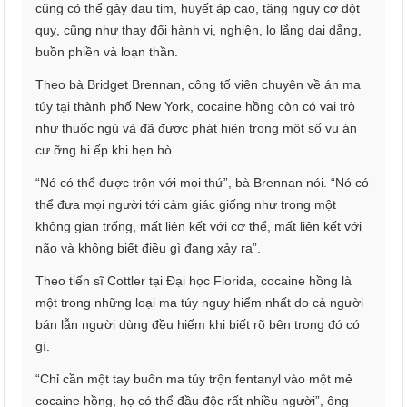
cũng có thể gây đau tim, huyết áp cao, tăng nguy cơ đột
quỵ, cũng như thay đổi hành vi, nghiện, lo lắng dai dẳng,
buồn phiền và loạn thần.
Theo bà Bridget Brennan, công tố viên chuyên về án ma
túy tại thành phố New York, cocaine hồng còn có vai trò
như thuốc ngủ và đã được phát hiện trong một số vụ án
cư.ỡng hi.ếp khi hẹn hò.
“Nó có thể được trộn với mọi thứ”, bà Brennan nói. “Nó có
thể đưa mọi người tới cảm giác giống như trong một
không gian trống, mất liên kết với cơ thể, mất liên kết với
não và không biết điều gì đang xảy ra”.
Theo tiến sĩ Cottler tại Đại học Florida, cocaine hồng là
một trong những loại ma túy nguy hiểm nhất do cả người
bán lẫn người dùng đều hiếm khi biết rõ bên trong đó có
gì.
“Chỉ cần một tay buôn ma túy trộn fentanyl vào một mẻ
cocaine hồng, họ có thể đầu độc rất nhiều người”, ông