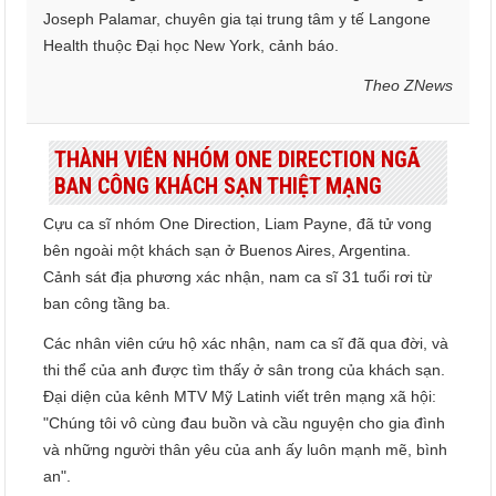
Joseph Palamar, chuyên gia tại trung tâm y tế Langone
Health thuộc Đại học New York, cảnh báo.
Theo ZNews
THÀNH VIÊN NHÓM ONE DIRECTION NGÃ
BAN CÔNG KHÁCH SẠN THIỆT MẠNG
Cựu ca sĩ nhóm One Direction, Liam Payne, đã tử vong
bên ngoài một khách sạn ở Buenos Aires, Argentina.
Cảnh sát địa phương xác nhận, nam ca sĩ 31 tuổi rơi từ
ban công tầng ba.
Các nhân viên cứu hộ xác nhận, nam ca sĩ đã qua đời, và
thi thể của anh được tìm thấy ở sân trong của khách sạn.
Đại diện của kênh MTV Mỹ Latinh viết trên mạng xã hội:
"Chúng tôi vô cùng đau buồn và cầu nguyện cho gia đình
và những người thân yêu của anh ấy luôn mạnh mẽ, bình
an".