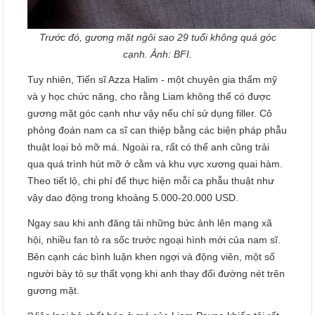
Trước đó, gương mặt ngôi sao 29 tuổi không quá góc
cạnh. Ảnh: BFI.
Tuy nhiên, Tiến sĩ Azza Halim - một chuyên gia thẩm mỹ
và y học chức năng, cho rằng Liam không thể có được
gương mặt góc cạnh như vậy nếu chỉ sử dụng filler. Cô
phỏng đoán nam ca sĩ can thiệp bằng các biện pháp phẫu
thuật loại bỏ mỡ má. Ngoài ra, rất có thể anh cũng trải
qua quá trình hút mỡ ở cằm và khu vực xương quai hàm.
Theo tiết lộ, chi phí để thực hiện mỗi ca phẫu thuật như
vậy dao động trong khoảng 5.000-20.000 USD.
Ngay sau khi anh đăng tải những bức ảnh lên mạng xã
hội, nhiều fan tỏ ra sốc trước ngoại hình mới của nam sĩ.
Bên cạnh các bình luận khen ngợi và động viên, một số
người bày tỏ sự thất vọng khi anh thay đổi đường nét trên
gương mặt.