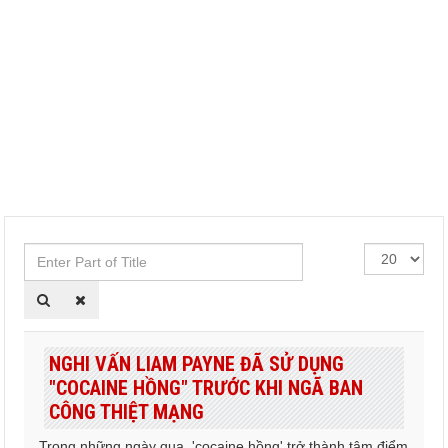
Enter
Hiển
Part
thị
of
#
Title
NGHI VẤN LIAM PAYNE ĐÃ SỬ DỤNG
"COCAINE HỒNG" TRƯỚC KHI NGÃ BAN
CÔNG THIỆT MẠNG
Trong những ngày qua, 'cocaine hồng' trở thành tâm điểm