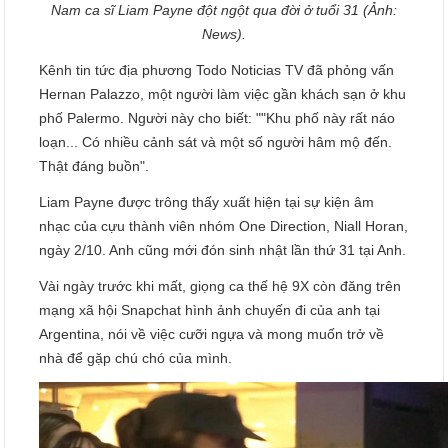
Nam ca sĩ Liam Payne đột ngột qua đời ở tuổi 31 (Ảnh:
News).
Kênh tin tức địa phương Todo Noticias TV đã phỏng vấn
Hernan Palazzo, một người làm việc gần khách sạn ở khu
phố Palermo. Người này cho biết: ""Khu phố này rất náo
loạn... Có nhiều cảnh sát và một số người hâm mộ đến.
Thật đáng buồn".
Liam Payne được trông thấy xuất hiện tại sự kiện âm
nhạc của cựu thành viên nhóm One Direction, Niall Horan,
ngày 2/10. Anh cũng mới đón sinh nhật lần thứ 31 tại Anh.
Vài ngày trước khi mất, giọng ca thế hệ 9X còn đăng trên
mạng xã hội Snapchat hình ảnh chuyến đi của anh tại
Argentina, nói về việc cưỡi ngựa và mong muốn trở về
nhà để gặp chú chó của mình.