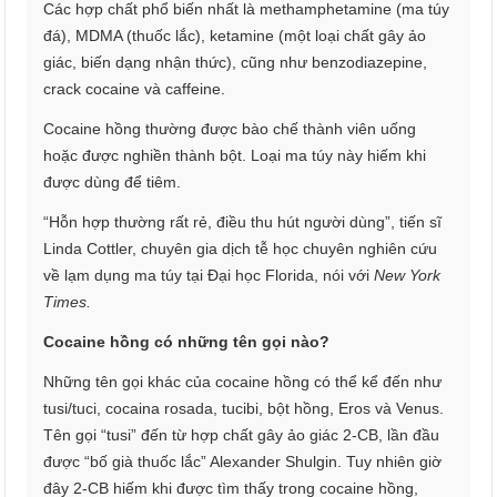
Các hợp chất phổ biến nhất là methamphetamine (ma túy
đá), MDMA (thuốc lắc), ketamine (một loại chất gây ảo
giác, biến dạng nhận thức), cũng như benzodiazepine,
crack cocaine và caffeine.
Cocaine hồng thường được bào chế thành viên uống
hoặc được nghiền thành bột. Loại ma túy này hiếm khi
được dùng để tiêm.
“Hỗn hợp thường rất rẻ, điều thu hút người dùng”, tiến sĩ
Linda Cottler, chuyên gia dịch tễ học chuyên nghiên cứu
về lạm dụng ma túy tại Đại học Florida, nói với
New York
Times.
Cocaine hồng có những tên gọi nào?
Những tên gọi khác của cocaine hồng có thể kể đến như
tusi/tuci, cocaina rosada, tucibi, bột hồng, Eros và Venus.
Tên gọi “tusi” đến từ hợp chất gây ảo giác 2-CB, lần đầu
được “bố già thuốc lắc” Alexander Shulgin. Tuy nhiên giờ
đây 2-CB hiếm khi được tìm thấy trong cocaine hồng,