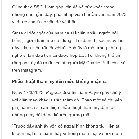
Cũng theo
BBC
, Liam gặp vấn đề về sức khỏe trong
những năm gần đây, phải nhập viện hai lần vào năm 2023
vì được cho là do vấn đề về thận.
Sự ra đi đột ngột của nam ca sĩ khiến nhiều người nổi
tiếng, người hâm mộ đau lòng. "Tôi đang bị sốc ngay lúc
này. Liam luôn rất tốt với tôi. Anh ấy là một trong những
nghệ sĩ lớn đầu tiên tôi được hợp tác. Tôi không thể tin
rằng anh ấy đã ra đi", ca sĩ người Mỹ Charlie Puth chia sẻ
trên Instagram.
Phẫu thuật thẩm mỹ đến mức không nhận ra
Ngày 17/3/2023,
Pagesix
đưa tin Liam Payne gây chú ý
với diện mạo khác lạ trên thảm đỏ. Theo một số chuyên
gia, nam ca sĩ can thiệp phẫu thuật thẩm mỹ dẫn tới
những thay đổi đáng kể trên gương mặt.
“Trước đây anh ấy vốn có ngoại hình không tệ. Hiện tại,
khuôn mặt của Liam thay vì trông mềm mại và hơi mũm