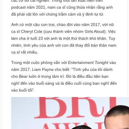
các cơ sở cai nghiện. Trong một lần xuất hiện trên
podcast năm 2021, nam ca sĩ cũng thừa nhận rằng anh
đã phải vật lộn với chứng trầm cảm và ý định tự tử.
Anh có một cậu con trai, chào đời vào năm 2017, với nữ
ca sĩ Cheryl Cole (cựu thành viên nhóm Girls Aloud). Việc
làm cha ở tuổi 23 với anh là một thử thách khó khăn. Tuy
nhiên, tình yêu của anh với con đã thay đổi bản thân nam
ca sĩ rất nhiều.
Trong một cuộc phỏng vấn với
Entertainment Tonight
vào
năm 2017, Liam Payne cho biết: "Tình yêu của tôi dành
cho Bear luôn ở trong tâm trí. Đó là điều đầu tiên bạn
nghĩ đến vào buổi sáng và là điều cuối cùng bạn nghĩ đến
vào buổi tối".