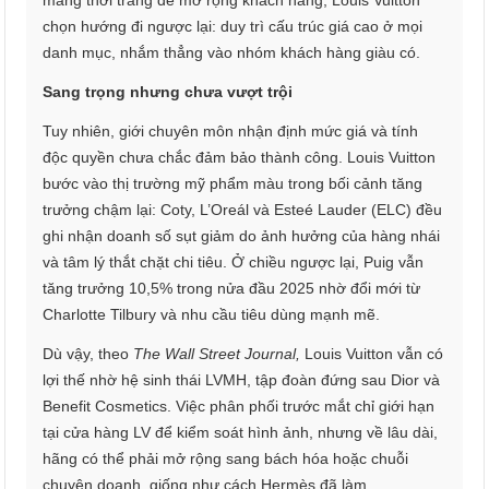
mảng thời trang để mở rộng khách hàng, Louis Vuitton
chọn hướng đi ngược lại: duy trì cấu trúc giá cao ở mọi
danh mục, nhắm thẳng vào nhóm khách hàng giàu có.
Sang trọng nhưng chưa vượt trội
Tuy nhiên, giới chuyên môn nhận định mức giá và tính
độc quyền chưa chắc đảm bảo thành công. Louis Vuitton
bước vào thị trường mỹ phẩm màu trong bối cảnh tăng
trưởng chậm lại: Coty, L’Oreál và Esteé Lauder (ELC) đều
ghi nhận doanh số sụt giảm do ảnh hưởng của hàng nhái
và tâm lý thắt chặt chi tiêu. Ở chiều ngược lại, Puig vẫn
tăng trưởng 10,5% trong nửa đầu 2025 nhờ đổi mới từ
Charlotte Tilbury và nhu cầu tiêu dùng mạnh mẽ.
Dù vậy, theo
The Wall Street Journal,
Louis Vuitton vẫn có
lợi thế nhờ hệ sinh thái LVMH, tập đoàn đứng sau Dior và
Benefit Cosmetics. Việc phân phối trước mắt chỉ giới hạn
tại cửa hàng LV để kiểm soát hình ảnh, nhưng về lâu dài,
hãng có thể phải mở rộng sang bách hóa hoặc chuỗi
chuyên doanh, giống như cách Hermès đã làm.