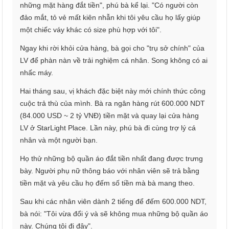
những mặt hàng đắt tiền", phú bà kể lại. "Có người còn
đảo mắt, tỏ vẻ mất kiên nhẫn khi tôi yêu cầu họ lấy giúp
một chiếc váy khác có size phù hợp với tôi".
Ngay khi rời khỏi cửa hàng, bà gọi cho "trụ sở chính" của
LV để phàn nàn về trải nghiệm cá nhân. Song không có ai
nhấc máy.
Hai tháng sau, vị khách đặc biệt này mới chính thức công
cuộc trả thù của mình. Bà ra ngân hàng rút 600.000 NDT
(84.000 USD ~ 2 tỷ VNĐ) tiền mặt và quay lại cửa hàng
LV ở StarLight Place. Lần này, phú bà đi cùng trợ lý cá
nhân và một người bạn.
Họ thử những bộ quần áo đắt tiền nhất đang được trưng
bày. Người phụ nữ thông báo với nhân viên sẽ trả bằng
tiền mặt và yêu cầu họ đếm số tiền mà bà mang theo.
Sau khi các nhân viên dành 2 tiếng để đếm 600.000 NDT,
bà nói: "Tôi vừa đổi ý và sẽ không mua những bộ quần áo
này. Chúng tôi đi đây".