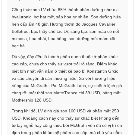
Công thức son LV chứa 85% thành phần dưỡng như axit
hyaluronic, bơ hạt mỡ, sáp hoa tự nhiên. Son dưỡng hứa
hẹn cấp ẩm 48 giờ. Hương thơm do Jacques Cavallier
Belletrud, bậc thầy chế tác LV, sáng tạo: son màu có nốt
mimosa, hoa nhài, hoa hồng; son dưỡng mùi mâm xôi
bạc hà.
Dù vậy, đây đều là thành phần quen thuộc ở phân khúc
cao cấp, chưa cho thấy sự vượt trội rõ ràng. Điểm khác
biệt lớn nhất vẫn nằm ở thiết kế bao bì Konstantin Grcic
và câu chuyện di sản thương hiệu. So với thương hiệu
riêng của McGrath - Pat McGrath Labs, sự chênh lệch giá
càng rõ: một thỏi son MatteTrance chỉ 39 USD, bảng mắt
Mothership 128 USD.
Trong khi đó, LV định giá son 160 USD và phấn mắt 250
USD. Khoảng cách này cho thấy sự khác biệt không đến
từ tay nghề hay công thức bởi McGrath vốn đã có vị trí ổn
định trong phân khúc mỹ phẩm cao cấp, mà chủ yếu nằm