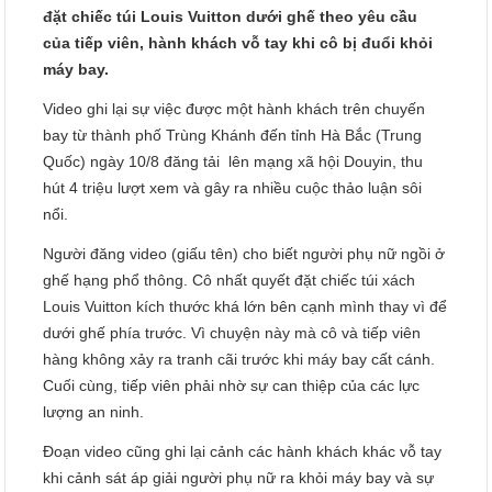
đặt chiếc túi Louis Vuitton dưới ghế theo yêu cầu
của tiếp viên, hành khách vỗ tay khi cô bị đuổi khỏi
máy bay.
Video ghi lại sự việc được một hành khách trên chuyến
bay từ thành phố Trùng Khánh đến tỉnh Hà Bắc (Trung
Quốc) ngày 10/8 đăng tải lên mạng xã hội Douyin, thu
hút 4 triệu lượt xem và gây ra nhiều cuộc thảo luận sôi
nổi.
Người đăng video (giấu tên) cho biết người phụ nữ ngồi ở
ghế hạng phổ thông. Cô nhất quyết đặt chiếc túi xách
Louis Vuitton kích thước khá lớn bên cạnh mình thay vì để
dưới ghế phía trước. Vì chuyện này mà cô và tiếp viên
hàng không xảy ra tranh cãi trước khi máy bay cất cánh.
Cuối cùng, tiếp viên phải nhờ sự can thiệp của các lực
lượng an ninh.
Đoạn video cũng ghi lại cảnh các hành khách khác vỗ tay
khi cảnh sát áp giải người phụ nữ ra khỏi máy bay và sự