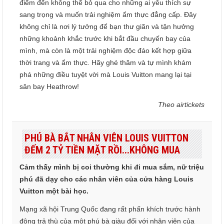
điểm đến không thể bỏ qua cho những ai yêu thích sự
sang trọng và muốn trải nghiệm ẩm thực đẳng cấp. Đây
không chỉ là nơi lý tưởng để bạn thư giãn và tận hưởng
những khoảnh khắc trước khi bắt đầu chuyến bay của
mình, mà còn là một trải nghiệm độc đáo kết hợp giữa
thời trang và ẩm thực. Hãy ghé thăm và tự mình khám
phá những điều tuyệt vời mà Louis Vuitton mang lại tại
sân bay Heathrow!
Theo airtickets
PHÚ BÀ BẮT NHÂN VIÊN LOUIS VUITTON
ĐẾM 2 TỶ TIỀN MẶT RỒI...KHÔNG MUA
Cảm thấy mình bị coi thường khi đi mua sắm, nữ triệu
phú đã dạy cho các nhân viên của cửa hàng Louis
Vuitton một bài học.
Mạng xã hội Trung Quốc đang rất phấn khích trước hành
động trả thù của một phú bà giàu đối với nhân viên của