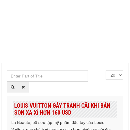
Enter
Hiển
Part
thị
of
#
Title
LOUIS VUITTON GÂY TRANH CÃI KHI BÁN
SON XA XỈ HƠN 160 USD
La Beauté, bộ sưu tập mỹ phẩm đầu tay của Louis
Vuitton, gây chú ý vì mức giá cao hơn nhiều so với đối