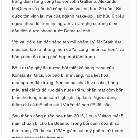
trang điểm từng cộng tác với John Galliano, Alexander
McQueen và gắn bó cùng Louis Vuitton hơn 20 năm. Bà
được tôn vinh là “mẹ của ngành make-up”, sở hữu 6 triệu
người theo dõi trên Instagram và là nghệ sĩ trang điểm
đầu tiên được phong tước Dame tại Anh.
Với vai trò giám đốc sáng tạo mỹ phẩm LV, McGrath đặt
mục tiêu tạo ra những món đồ “ai cũng muốn sở hữu”, với
bảng màu đa dạng phù hợp mọi tâm trạng.
Bộ sưu tập gây ấn tượng bởi thiết kế sang trọng của
Konstantin Grcic với bao bì mạ vàng, họa tiết hoa
monogram đặc trưng. Son có hai chất lì và satin, bảng
màu trải dài từ đỏ rực đến nude trầm, phấn mắt gồm bốn
biến thể tông màu kèm highlight lấp lánh. Người dùng
thậm chí có thể bấm nút LV trên đế son để đổi sắc.
Sau thành công nước hoa năm 2016, Louis Vuitton mất 5
năm chuẩn bị cho La Beauté. Trong bối cảnh doanh số
thời trang, đồ da của LVMH giảm sút, mỹ phẩm trở thành