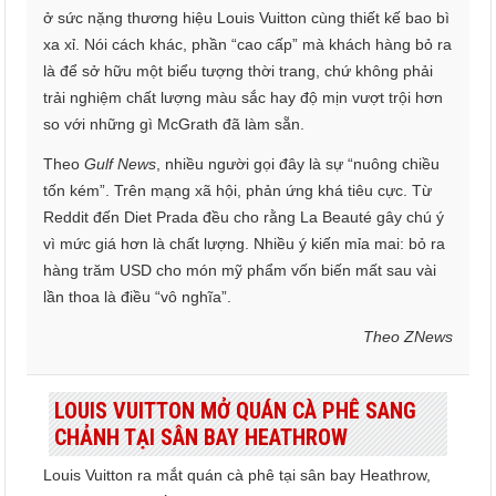
ở sức nặng thương hiệu Louis Vuitton cùng thiết kế bao bì
xa xỉ. Nói cách khác, phần “cao cấp” mà khách hàng bỏ ra
là để sở hữu một biểu tượng thời trang, chứ không phải
trải nghiệm chất lượng màu sắc hay độ mịn vượt trội hơn
so với những gì McGrath đã làm sẵn.
Theo
Gulf News
, nhiều người gọi đây là sự “nuông chiều
tốn kém”. Trên mạng xã hội, phản ứng khá tiêu cực. Từ
Reddit đến Diet Prada đều cho rằng La Beauté gây chú ý
vì mức giá hơn là chất lượng. Nhiều ý kiến mỉa mai: bỏ ra
hàng trăm USD cho món mỹ phẩm vốn biến mất sau vài
lần thoa là điều “vô nghĩa”.
Theo ZNews
LOUIS VUITTON MỞ QUÁN CÀ PHÊ SANG
CHẢNH TẠI SÂN BAY HEATHROW
Louis Vuitton ra mắt quán cà phê tại sân bay Heathrow,