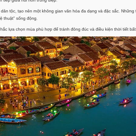
tiếp giữa núi non trùng điệp.
3 dân tộc, tạo nên một không gian văn hóa đa dạng và đặc sắc. Những
ệ thuật” sống động.
hắc lựa chọn mùa phù hợp để tránh đông đúc và điều kiện thời tiết bất 