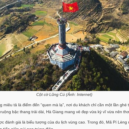
Cột cờ Lũng Cú (Ảnh: Internet)
miêu tả là điểm đến “quen mà lạ”, nơi du khách chỉ cần một lần ghé th
 ruộng bậc thang trải dài, Hà Giang mang vẻ đẹp vừa kỳ vĩ vừa nên thơ
ánh giá là biểu tượng của du lịch vùng cao. Trong đó, Mã Pí Lèng 