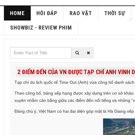
HOME
HỎI ĐÁP
RAO VẶT
THỜI SỰ
SHOWBIZ - REVIEW PHIM
Enter
Part
of
2 ĐIỂM ĐẾN CỦA VN ĐƯỢC TẠP CHÍ ANH VINH D
Title
Tạp chí du lịch quốc tế Time Out (Anh) vừa công bố danh sách 
Theo công bố, bảng xếp hạng được xây dựng trên cơ sở khảo sá
xuyên nhằm cân bằng giữa các điểm đến nổi tiếng và những “viên
Đáng chú ý, Việt Nam có hai đại diện góp mặt là Hà Giang xếp h