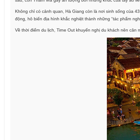
sâu, còn Thẩm Mã gây ấn tượng bởi những khúc cua tay áo liên 
Không chỉ có cảnh quan, Hà Giang còn là nơi sinh sống của 4
động, hô biến địa hình khắc nghiệt thành những “tác phẩm ngh
Về thời điểm du lịch, Time Out khuyến nghị du khách nên cân n