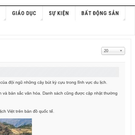
GIÁO DỤC
SỰ KIỆN
BẤT ĐỘNG SẢN
Hiển
20
thị
#
của đội ngũ những cây bút kỳ cựu trong lĩnh vực du lịch.
quan và bản sắc văn hóa. Danh sách cũng được cập nhật thường
ịch Việt trên bản đồ quốc tế.