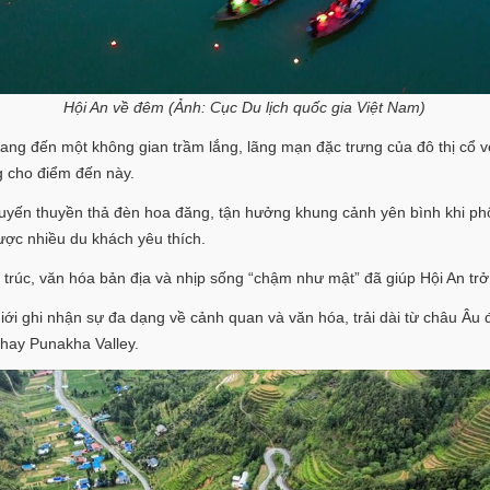
Hội An về đêm (Ảnh: Cục Du lịch quốc gia Việt Nam)
 mang đến một không gian trầm lắng, lãng mạn đặc trưng của đô thị c
g cho điểm đến này.
uyến thuyền thả đèn hoa đăng, tận hưởng khung cảnh yên bình khi phố
được nhiều du khách yêu thích.
 trúc, văn hóa bản địa và nhịp sống “chậm như mật” đã giúp Hội An trở
ới ghi nhận sự đa dạng về cảnh quan và văn hóa, trải dài từ châu Âu 
 hay Punakha Valley.