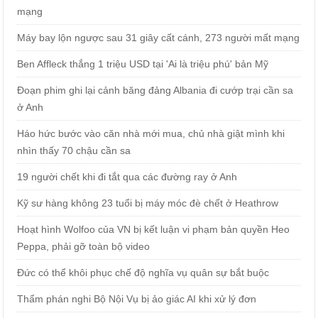
mạng
Máy bay lộn ngược sau 31 giây cất cánh, 273 người mất mạng
Ben Affleck thắng 1 triệu USD tại 'Ai là triệu phú' bản Mỹ
Đoạn phim ghi lại cảnh băng đảng Albania đi cướp trại cần sa
ở Anh
Háo hức bước vào căn nhà mới mua, chủ nhà giật mình khi
nhìn thấy 70 chậu cần sa
19 người chết khi đi tắt qua các đường ray ở Anh
Kỹ sư hàng không 23 tuổi bị máy móc đè chết ở Heathrow
Hoạt hình Wolfoo của VN bị kết luận vi phạm bản quyền Heo
Peppa, phải gỡ toàn bộ video
Đức có thể khôi phục chế độ nghĩa vụ quân sự bắt buộc
Thẩm phán nghi Bộ Nội Vụ bị ảo giác AI khi xử lý đơn