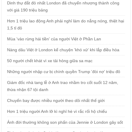
Dinh thự đắt đỏ nhất London đã chuyển nhượng thành công
với giá 190 triệu bảng
Hơn 1 triệu lao động Anh phải nghỉ làm do nắng nóng, thiệt hại
1,5 tỉ đô
Mùa 'vào rừng hái tiền' của người Việt ở Phần Lan
Nàng dâu Việt ở London kể chuyện 'khó xử' khi lắp điều hòa
50 người chết khát vì xe tải hỏng giữa sa mạc
Những người nhập cư bị chính quyền Trump 'đòi nợ' triệu đô
Giám đốc nhà tang lễ ở Anh trao nhầm tro cốt suốt 12 năm,
thừa nhận 67 tội danh
Chuyến bay được nhiều người theo dõi nhất thế giới
Hơn 1 triệu người Anh lỡ kì nghỉ hè vì rắc rối hộ chiếu
Ảnh đời thường không son phấn của Jennie ở London gây sốt