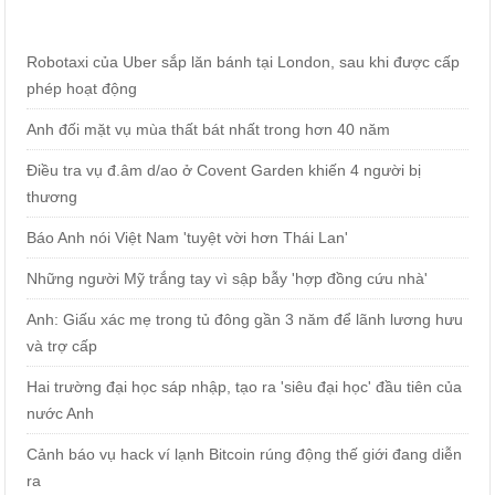
Robotaxi của Uber sắp lăn bánh tại London, sau khi được cấp
phép hoạt động
Anh đối mặt vụ mùa thất bát nhất trong hơn 40 năm
Điều tra vụ đ.âm d/ao ở Covent Garden khiến 4 người bị
thương
Báo Anh nói Việt Nam 'tuyệt vời hơn Thái Lan'
Những người Mỹ trắng tay vì sập bẫy 'hợp đồng cứu nhà'
Anh: Giấu xác mẹ trong tủ đông gần 3 năm để lãnh lương hưu
và trợ cấp
Hai trường đại học sáp nhập, tạo ra 'siêu đại học' đầu tiên của
nước Anh
Cảnh báo vụ hack ví lạnh Bitcoin rúng động thế giới đang diễn
ra