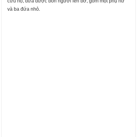
cứu hộ, đưa được bốn người lên bờ, gồm một phụ nữ
và ba đứa nhỏ.