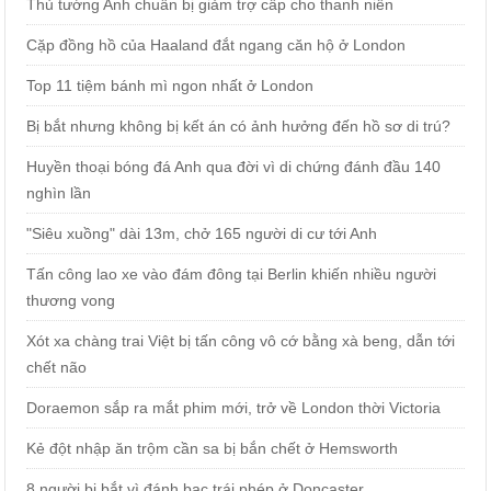
Thủ tướng Anh chuẩn bị giảm trợ cấp cho thanh niên
Cặp đồng hồ của Haaland đắt ngang căn hộ ở London
Top 11 tiệm bánh mì ngon nhất ở London
Bị bắt nhưng không bị kết án có ảnh hưởng đến hồ sơ di trú?
Huyền thoại bóng đá Anh qua đời vì di chứng đánh đầu 140
nghìn lần
"Siêu xuồng" dài 13m, chở 165 người di cư tới Anh
Tấn công lao xe vào đám đông tại Berlin khiến nhiều người
thương vong
Xót xa chàng trai Việt bị tấn công vô cớ bằng xà beng, dẫn tới
chết não
Doraemon sắp ra mắt phim mới, trở về London thời Victoria
Kẻ đột nhập ăn trộm cần sa bị bắn chết ở Hemsworth
8 người bị bắt vì đánh bạc trái phép ở Doncaster