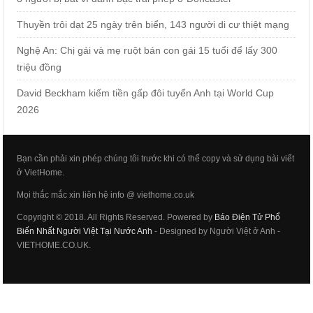
Thuyền trôi dạt 25 ngày trên biển, 143 người di cư thiệt mạng
Nghệ An: Chị gái và mẹ ruột bán con gái 15 tuổi để lấy 300
triệu đồng
David Beckham kiếm tiền gấp đôi tuyển Anh tại World Cup
2026
Bạn cần phải xin phép chúng tôi trước khi có thể copy và sử dụng bài viết
ở VietHome.
Mọi thắc mắc xin liên hệ info @ viethome.co.uk
Copyright © 2018. All Rights Reserved. Powered by
Báo Điện Tử Phổ
Biến Nhất Người Việt Tại Nước Anh
- Designed by Người Việt ở Anh -
VIETHOME.CO.UK.