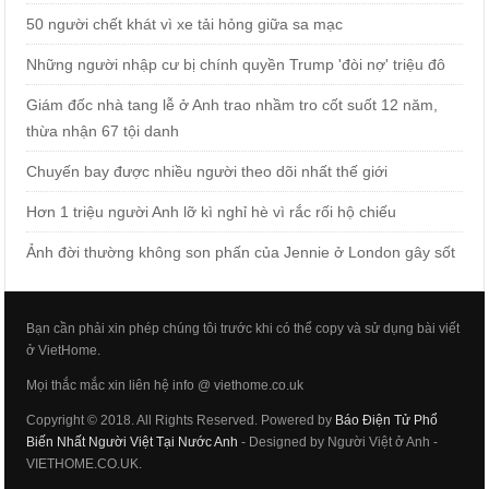
50 người chết khát vì xe tải hỏng giữa sa mạc
Những người nhập cư bị chính quyền Trump 'đòi nợ' triệu đô
Giám đốc nhà tang lễ ở Anh trao nhầm tro cốt suốt 12 năm,
thừa nhận 67 tội danh
Chuyến bay được nhiều người theo dõi nhất thế giới
Hơn 1 triệu người Anh lỡ kì nghỉ hè vì rắc rối hộ chiếu
Ảnh đời thường không son phấn của Jennie ở London gây sốt
Bạn cần phải xin phép chúng tôi trước khi có thể copy và sử dụng bài viết
ở VietHome.
Mọi thắc mắc xin liên hệ info @ viethome.co.uk
Copyright © 2018. All Rights Reserved. Powered by
Báo Điện Tử Phổ
Biến Nhất Người Việt Tại Nước Anh
- Designed by Người Việt ở Anh -
VIETHOME.CO.UK.