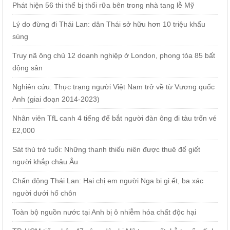
Phát hiện 56 thi thể bị thối rữa bên trong nhà tang lễ Mỹ
Lý do đừng đi Thái Lan: dân Thái sở hữu hơn 10 triệu khẩu
súng
Truy nã ông chủ 12 doanh nghiệp ở London, phong tỏa 85 bất
động sản
Nghiên cứu: Thực trạng người Việt Nam trở về từ Vương quốc
Anh (giai đoạn 2014-2023)
Nhân viên TfL canh 4 tiếng để bắt người đàn ông đi tàu trốn vé
£2,000
Sát thủ trẻ tuổi: Những thanh thiếu niên được thuê để giết
người khắp châu Âu
Chấn động Thái Lan: Hai chị em người Nga bị gi.ết, ba xác
người dưới hố chôn
Toàn bộ nguồn nước tại Anh bị ô nhiễm hóa chất độc hại