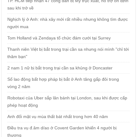
TP. HCM tiếp nhận 47 công dân bị Mỹ trục xuất, hỗ trợ ổn định
sau khi trở về
Nghịch lý ở Anh: nhà xây mới rất nhiều nhưng không tìm được
người mua
Tom Holland và Zendaya tổ chức đám cưới tại Surrey
Thanh niên Việt bị bắt trong trại cần sa nhưng nói mình "chỉ tới
thăm bạn"
2 nam 1 nữ bị bắt trong trại cần sa khủng ở Doncaster
Số lao động bất hợp pháp bị bắt ở Anh tăng gấp đôi trong
vòng 2 năm
Robotaxi của Uber sắp lăn bánh tại London, sau khi được cấp
phép hoạt động
Anh đối mặt vụ mùa thất bát nhất trong hơn 40 năm
Điều tra vụ đ.âm d/ao ở Covent Garden khiến 4 người bị
thương