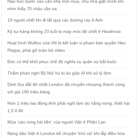
Háo hức bước vào căn nhà mới mua, chủ nhà giật mình khi
nhìn thấy 70 chậu cần sa
19 người chết khi đi tắt qua các đường ray ở Anh
Kỹ sư hàng không 23 tuổi bị máy móc đè chết ở Heathrow
Hoạt hình Wolfoo của VN bị kết luận vi phạm bản quyền Heo
Peppa, phải gỡ toàn bộ video
Đức có thể khôi phục chế độ nghĩa vụ quân sự bắt buộc
Thẩm phán nghi Bộ Nội Vụ bị ảo giác AI khi xử lý đơn
Dinh thự đắt đỏ nhất London đã chuyển nhượng thành công
với giá 190 triệu bảng
Hơn 1 triệu lao động Anh phải nghỉ làm do nắng nóng, thiệt hại
1,5 tỉ đô
Mùa 'vào rừng hái tiền' của người Việt ở Phần Lan
Nàng dâu Việt ở London kể chuyện 'khó xử' khi lắp điều hòa