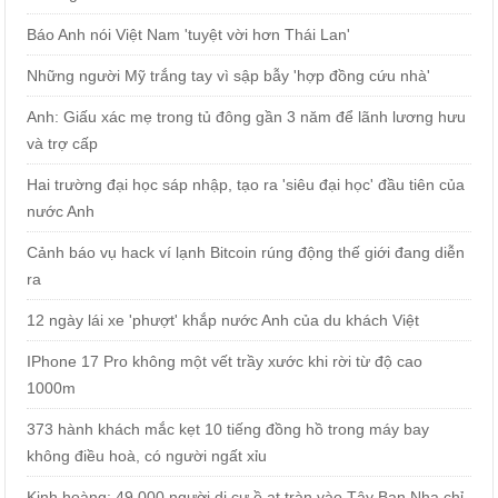
Báo Anh nói Việt Nam 'tuyệt vời hơn Thái Lan'
Những người Mỹ trắng tay vì sập bẫy 'hợp đồng cứu nhà'
Anh: Giấu xác mẹ trong tủ đông gần 3 năm để lãnh lương hưu
và trợ cấp
Hai trường đại học sáp nhập, tạo ra 'siêu đại học' đầu tiên của
nước Anh
Cảnh báo vụ hack ví lạnh Bitcoin rúng động thế giới đang diễn
ra
12 ngày lái xe 'phượt' khắp nước Anh của du khách Việt
IPhone 17 Pro không một vết trầy xước khi rời từ độ cao
1000m
373 hành khách mắc kẹt 10 tiếng đồng hồ trong máy bay
không điều hoà, có người ngất xỉu
Kinh hoàng: 49.000 người di cư ồ ạt tràn vào Tây Ban Nha chỉ