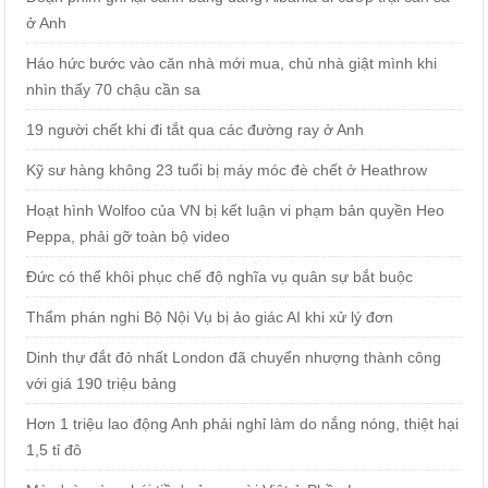
ở Anh
Háo hức bước vào căn nhà mới mua, chủ nhà giật mình khi
nhìn thấy 70 chậu cần sa
19 người chết khi đi tắt qua các đường ray ở Anh
Kỹ sư hàng không 23 tuổi bị máy móc đè chết ở Heathrow
Hoạt hình Wolfoo của VN bị kết luận vi phạm bản quyền Heo
Peppa, phải gỡ toàn bộ video
Đức có thể khôi phục chế độ nghĩa vụ quân sự bắt buộc
Thẩm phán nghi Bộ Nội Vụ bị ảo giác AI khi xử lý đơn
Dinh thự đắt đỏ nhất London đã chuyển nhượng thành công
với giá 190 triệu bảng
Hơn 1 triệu lao động Anh phải nghỉ làm do nắng nóng, thiệt hại
1,5 tỉ đô