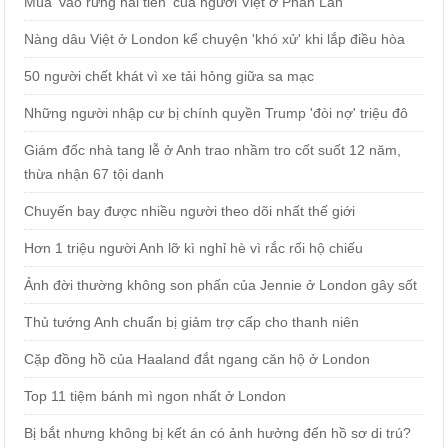
Mùa 'vào rừng hái tiền' của người Việt ở Phần Lan
Nàng dâu Việt ở London kể chuyện 'khó xử' khi lắp điều hòa
50 người chết khát vì xe tải hỏng giữa sa mạc
Những người nhập cư bị chính quyền Trump 'đòi nợ' triệu đô
Giám đốc nhà tang lễ ở Anh trao nhầm tro cốt suốt 12 năm,
thừa nhận 67 tội danh
Chuyến bay được nhiều người theo dõi nhất thế giới
Hơn 1 triệu người Anh lỡ kì nghỉ hè vì rắc rối hộ chiếu
Ảnh đời thường không son phấn của Jennie ở London gây sốt
Thủ tướng Anh chuẩn bị giảm trợ cấp cho thanh niên
Cặp đồng hồ của Haaland đắt ngang căn hộ ở London
Top 11 tiệm bánh mì ngon nhất ở London
Bị bắt nhưng không bị kết án có ảnh hưởng đến hồ sơ di trú?