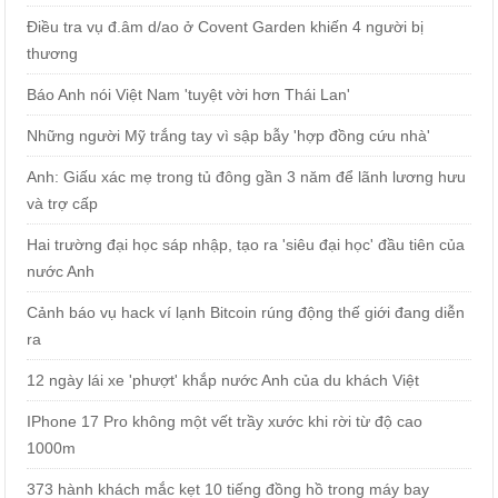
Điều tra vụ đ.âm d/ao ở Covent Garden khiến 4 người bị
thương
Báo Anh nói Việt Nam 'tuyệt vời hơn Thái Lan'
Những người Mỹ trắng tay vì sập bẫy 'hợp đồng cứu nhà'
Anh: Giấu xác mẹ trong tủ đông gần 3 năm để lãnh lương hưu
và trợ cấp
Hai trường đại học sáp nhập, tạo ra 'siêu đại học' đầu tiên của
nước Anh
Cảnh báo vụ hack ví lạnh Bitcoin rúng động thế giới đang diễn
ra
12 ngày lái xe 'phượt' khắp nước Anh của du khách Việt
IPhone 17 Pro không một vết trầy xước khi rời từ độ cao
1000m
373 hành khách mắc kẹt 10 tiếng đồng hồ trong máy bay