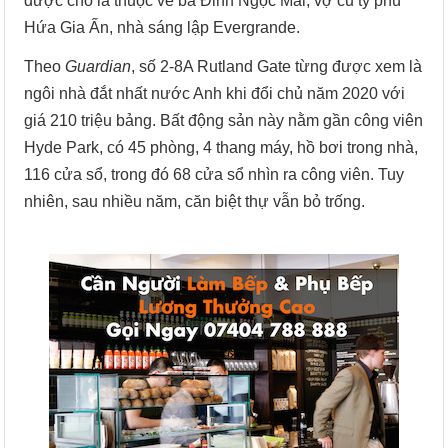
được cho là thuộc về bà Đinh Ngọc Mai, vợ cũ tỷ phú
Hứa Gia Ấn, nhà sáng lập Evergrande.
Theo
Guardian
, số 2-8A Rutland Gate từng được xem là
ngôi nhà đắt nhất nước Anh khi đổi chủ năm 2020 với
giá 210 triệu bảng. Bất động sản này nằm gần công viên
Hyde Park, có 45 phòng, 4 thang máy, hồ bơi trong nhà,
116 cửa sổ, trong đó 68 cửa sổ nhìn ra công viên. Tuy
nhiên, sau nhiều năm, căn biệt thự vẫn bỏ trống.