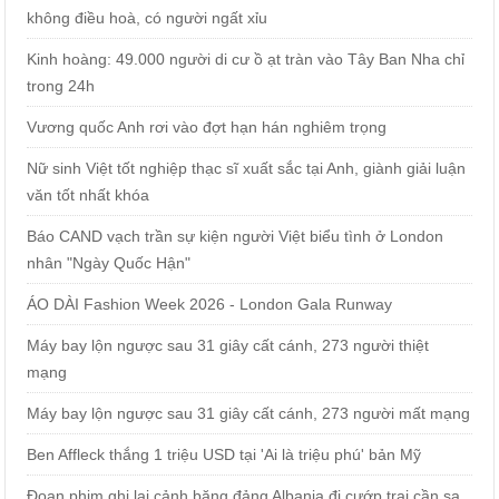
không điều hoà, có người ngất xỉu
Kinh hoàng: 49.000 người di cư ồ ạt tràn vào Tây Ban Nha chỉ
trong 24h
Vương quốc Anh rơi vào đợt hạn hán nghiêm trọng
Nữ sinh Việt tốt nghiệp thạc sĩ xuất sắc tại Anh, giành giải luận
văn tốt nhất khóa
Báo CAND vạch trần sự kiện người Việt biểu tình ở London
nhân "Ngày Quốc Hận"
ÁO DÀI Fashion Week 2026 - London Gala Runway
Máy bay lộn ngược sau 31 giây cất cánh, 273 người thiệt
mạng
Máy bay lộn ngược sau 31 giây cất cánh, 273 người mất mạng
Ben Affleck thắng 1 triệu USD tại 'Ai là triệu phú' bản Mỹ
Đoạn phim ghi lại cảnh băng đảng Albania đi cướp trại cần sa