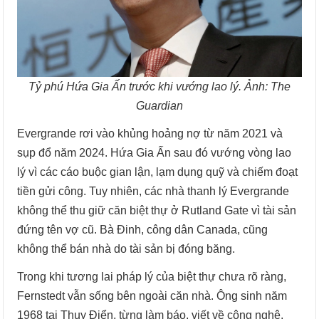
Tỷ phú Hứa Gia Ấn trước khi vướng lao lý. Ảnh: The
Guardian
Evergrande rơi vào khủng hoảng nợ từ năm 2021 và
sụp đổ năm 2024. Hứa Gia Ấn sau đó vướng vòng lao
lý vì các cáo buộc gian lận, lạm dụng quỹ và chiếm đoạt
tiền gửi công. Tuy nhiên, các nhà thanh lý Evergrande
không thể thu giữ căn biệt thự ở Rutland Gate vì tài sản
đứng tên vợ cũ. Bà Đinh, công dân Canada, cũng
không thể bán nhà do tài sản bị đóng băng.
Trong khi tương lai pháp lý của biệt thự chưa rõ ràng,
Fernstedt vẫn sống bên ngoài căn nhà. Ông sinh năm
1968 tại Thụy Điển, từng làm báo, viết về công nghệ,