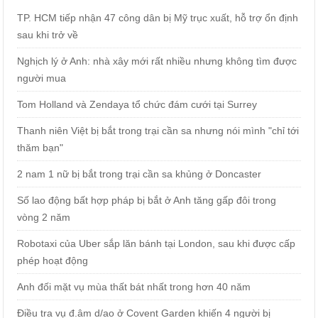
TP. HCM tiếp nhận 47 công dân bị Mỹ trục xuất, hỗ trợ ổn định
sau khi trở về
Nghịch lý ở Anh: nhà xây mới rất nhiều nhưng không tìm được
người mua
Tom Holland và Zendaya tổ chức đám cưới tại Surrey
Thanh niên Việt bị bắt trong trại cần sa nhưng nói mình "chỉ tới
thăm bạn"
2 nam 1 nữ bị bắt trong trại cần sa khủng ở Doncaster
Số lao động bất hợp pháp bị bắt ở Anh tăng gấp đôi trong
vòng 2 năm
Robotaxi của Uber sắp lăn bánh tại London, sau khi được cấp
phép hoạt động
Anh đối mặt vụ mùa thất bát nhất trong hơn 40 năm
Điều tra vụ đ.âm d/ao ở Covent Garden khiến 4 người bị