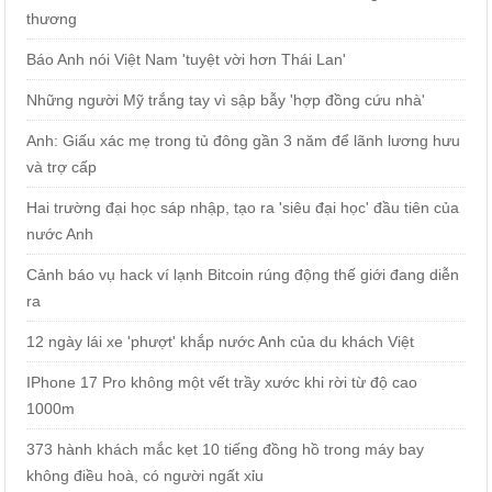
thương
Báo Anh nói Việt Nam 'tuyệt vời hơn Thái Lan'
Những người Mỹ trắng tay vì sập bẫy 'hợp đồng cứu nhà'
Anh: Giấu xác mẹ trong tủ đông gần 3 năm để lãnh lương hưu
và trợ cấp
Hai trường đại học sáp nhập, tạo ra 'siêu đại học' đầu tiên của
nước Anh
Cảnh báo vụ hack ví lạnh Bitcoin rúng động thế giới đang diễn
ra
12 ngày lái xe 'phượt' khắp nước Anh của du khách Việt
IPhone 17 Pro không một vết trầy xước khi rời từ độ cao
1000m
373 hành khách mắc kẹt 10 tiếng đồng hồ trong máy bay
không điều hoà, có người ngất xỉu