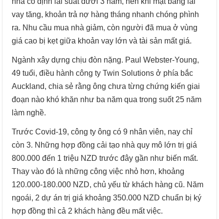
nhà cố định lãi suất dưới 3 năm, nên khi mặt bằng lãi
vay tăng, khoản trả nợ hàng tháng nhanh chóng phình
ra. Nhu cầu mua nhà giảm, còn người đã mua ở vùng
giá cao bị kẹt giữa khoản vay lớn và tài sản mất giá.
Ngành xây dựng chịu đòn nặng. Paul Webster-Young,
49 tuổi, điều hành công ty Twin Solutions ở phía bắc
Auckland, chia sẻ rằng ông chưa từng chứng kiến giai
đoạn nào khó khăn như ba năm qua trong suốt 25 năm
làm nghề.
Trước Covid-19, công ty ông có 9 nhân viên, nay chỉ
còn 3. Những hợp đồng cải tạo nhà quy mô lớn trị giá
800.000 đến 1 triệu NZD trước đây gần như biến mất.
Thay vào đó là những công việc nhỏ hơn, khoảng
120.000-180.000 NZD, chủ yếu từ khách hàng cũ. Năm
ngoái, 2 dự án trị giá khoảng 350.000 NZD chuẩn bị ký
hợp đồng thì cả 2 khách hàng đều mất việc.