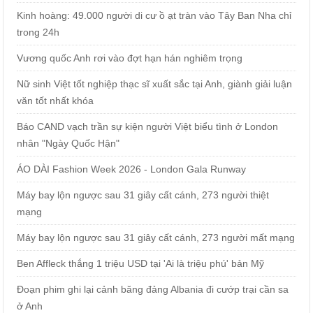
Kinh hoàng: 49.000 người di cư ồ ạt tràn vào Tây Ban Nha chỉ
trong 24h
Vương quốc Anh rơi vào đợt hạn hán nghiêm trọng
Nữ sinh Việt tốt nghiệp thạc sĩ xuất sắc tại Anh, giành giải luận
văn tốt nhất khóa
Báo CAND vạch trần sự kiện người Việt biểu tình ở London
nhân "Ngày Quốc Hận"
ÁO DÀI Fashion Week 2026 - London Gala Runway
Máy bay lộn ngược sau 31 giây cất cánh, 273 người thiệt
mạng
Máy bay lộn ngược sau 31 giây cất cánh, 273 người mất mạng
Ben Affleck thắng 1 triệu USD tại 'Ai là triệu phú' bản Mỹ
Đoạn phim ghi lại cảnh băng đảng Albania đi cướp trại cần sa
ở Anh