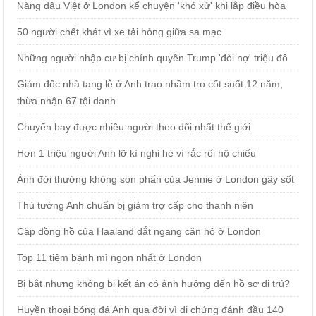
Nàng dâu Việt ở London kể chuyện 'khó xử' khi lắp điều hòa
50 người chết khát vì xe tải hỏng giữa sa mạc
Những người nhập cư bị chính quyền Trump 'đòi nợ' triệu đô
Giám đốc nhà tang lễ ở Anh trao nhầm tro cốt suốt 12 năm,
thừa nhận 67 tội danh
Chuyến bay được nhiều người theo dõi nhất thế giới
Hơn 1 triệu người Anh lỡ kì nghỉ hè vì rắc rối hộ chiếu
Ảnh đời thường không son phấn của Jennie ở London gây sốt
Thủ tướng Anh chuẩn bị giảm trợ cấp cho thanh niên
Cặp đồng hồ của Haaland đắt ngang căn hộ ở London
Top 11 tiệm bánh mì ngon nhất ở London
Bị bắt nhưng không bị kết án có ảnh hưởng đến hồ sơ di trú?
Huyền thoại bóng đá Anh qua đời vì di chứng đánh đầu 140