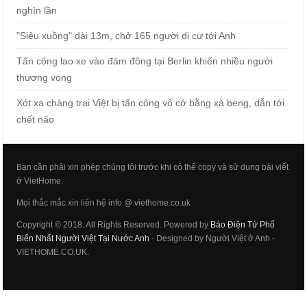
nghìn lần
"Siêu xuồng" dài 13m, chở 165 người di cư tới Anh
Tấn công lao xe vào đám đông tại Berlin khiến nhiều người
thương vong
Xót xa chàng trai Việt bị tấn công vô cớ bằng xà beng, dẫn tới
chết não
Bạn cần phải xin phép chúng tôi trước khi có thể copy và sử dụng bài viết
ở VietHome.
Mọi thắc mắc xin liên hệ info @ viethome.co.uk
Copyright © 2018. All Rights Reserved. Powered by
Báo Điện Tử Phổ
Biến Nhất Người Việt Tại Nước Anh
- Designed by Người Việt ở Anh -
VIETHOME.CO.UK.