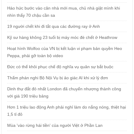
Háo hức bước vào căn nhà mới mua, chủ nhà giật mình khi
nhìn thấy 70 chậu cần sa
19 người chết khi đi tắt qua các đường ray ở Anh
Kỹ sư hàng không 23 tuổi bị máy móc đè chết ở Heathrow
Hoạt hình Wolfoo của VN bị kết luận vi phạm bản quyền Heo
Peppa, phải gỡ toàn bộ video
Đức có thể khôi phục chế độ nghĩa vụ quân sự bắt buộc
Thẩm phán nghi Bộ Nội Vụ bị ảo giác AI khi xử lý đơn
Dinh thự đắt đỏ nhất London đã chuyển nhượng thành công
với giá 190 triệu bảng
Hơn 1 triệu lao động Anh phải nghỉ làm do nắng nóng, thiệt hại
1,5 tỉ đô
Mùa 'vào rừng hái tiền' của người Việt ở Phần Lan