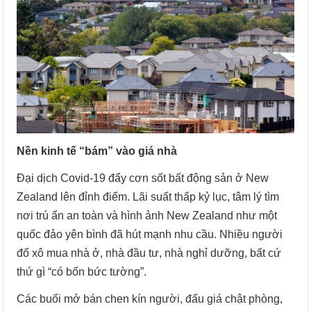
Nền kinh tế “bám” vào giá nhà
Đại dịch Covid-19 đẩy cơn sốt bất động sản ở New
Zealand lên đỉnh điểm. Lãi suất thấp kỷ lục, tâm lý tìm
nơi trú ẩn an toàn và hình ảnh New Zealand như một
quốc đảo yên bình đã hút mạnh nhu cầu. Nhiều người
đổ xô mua nhà ở, nhà đầu tư, nhà nghỉ dưỡng, bất cứ
thứ gì “có bốn bức tường”.
Các buổi mở bán chen kín người, đấu giá chật phòng,